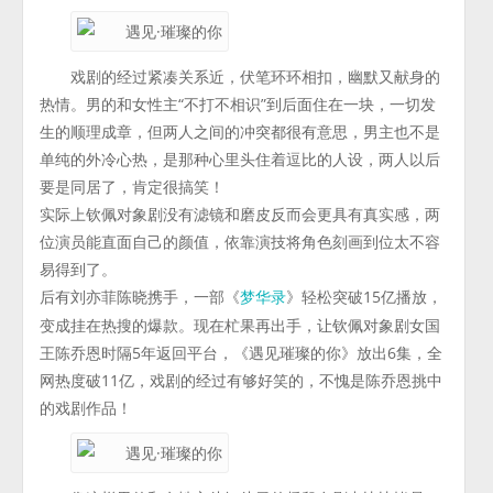
戏剧的经过紧凑关系近，伏笔环环相扣，幽默又献身的
热情。男的和女性主“不打不相识”到后面住在一块，一切发
生的顺理成章，但两人之间的冲突都很有意思，男主也不是
单纯的外冷心热，是那种心里头住着逗比的人设，两人以后
要是同居了，肯定很搞笑！
实际上钦佩对象剧没有滤镜和磨皮反而会更具有真实感，两
位演员能直面自己的颜值，依靠演技将角色刻画到位太不容
易得到了。
后有刘亦菲陈晓携手，一部《
》轻松突破15亿播放，
梦华录
变成挂在热搜的爆款。现在杧果再出手，让钦佩对象剧女国
王陈乔恩时隔5年返回平台，《遇见璀璨的你》放出6集，全
网热度破11亿，戏剧的经过有够好笑的，不愧是陈乔恩挑中
的戏剧作品！