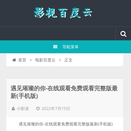
导航菜单
正文
首页
电影百度云
遇见璀璨的你-在线观看免费观看完整版最
新(手机版)
2022年7月15日
小影迷
遇见璀璨的你-在线观看免费观看完整版最新(手机版)