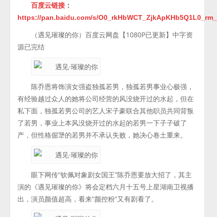
百度云链接
：
https://pan.baidu.com/s/O0_rkHbWCT_ZjkApKHb5Q1L0_r
（遇见璀璨的你）百度云网盘【1080P已更新】中字资
源已完结
陈乔恩将饰演女强盗独孤若男，独孤若男事业心极强，
有经验越过众人的她将公司经营的风没烧开过的水起，但在
私下面，独孤若男公司的艺人宋子豪联合其他职员共同背叛
了若男，事业上本风没烧开过的水起的若男一下子子破了
产，但性格倔犟的若男并不承认失败，她决心卷土重来。
眼下网传“钦佩对象剧女国王”陈乔恩要放大招了，其主
演的《遇见璀璨的你》将会定档六月十五号上星湖南卫视播
出，演员颜值超高，看来“颜控粉”又有剧看了。