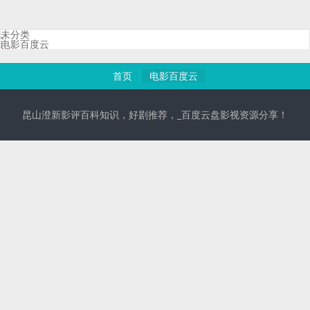
未分类
电影百度云
首页
电影百度云
昆山澄新影评百科知识，好剧推荐，_百度云盘影视资源分享！