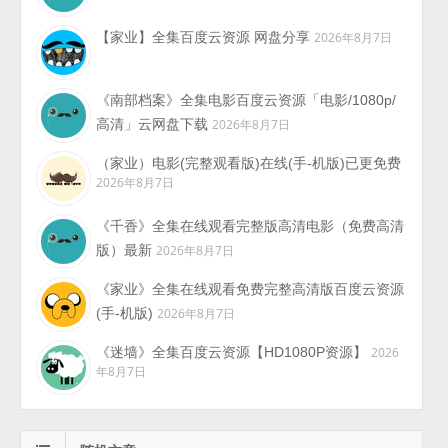
【家业】全集百度云资源 网盘分享
2026年8月7日
《南部档案》全集电影百度云资源「电影/1080p/
高清」云网盘下载
2026年8月7日
（家业）电影(完整观看版)在线(手-机版)已更免费
2026年8月7日
《千香》全集在线观看完整版高清电影（免费高清
版）最新
2026年8月7日
《家业》全集在线观看免费完整高清版百度云资源
(手-机版)
2026年8月7日
《迷墙》全集百度云资源【HD1080P资源】
2026
年8月7日