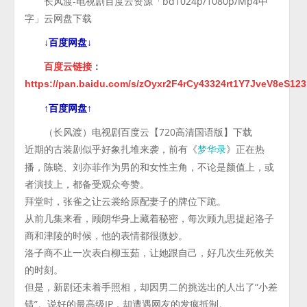
长风渡-电视剧百度云资源「bd1024p/1080p/Mp4中
字」云网盘下载
↓百度网盘↓
百度云链接
：
https://pan.baidu.com/s/zOyxr2F4rCy43324rt1Y7JveV8eS123
↑百度网盘↑
（长风渡）电视剧百度云【720高清国语版】下载
近期的古装剧似乎好象扎堆来袭，前有《
》正在热
梦华录
播，陈晓、刘亦菲作为男的和女性主角，不论是颜值上，或
者演技上，都备受观众夸赞。
拜堂时，张雀之让云裳给原配妻子的牌位下跪。
从前几集来看，顾朗华身上藏着秘密，每次顾九思提起洛子
商和津陵的时候，他的表情都很微妙。
洛子商不止一次表白柳玉茹，让她跟自己，好几次生死攸关
的时刻。
但是，新剧还未着手照相，却因男二的挑选出的人出了“小差
错”。说好的最高级IP，却遭遇网友的发疯抵制。