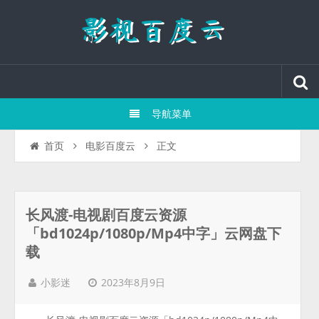
导航菜单
正文
首页
电影百度云
长风渡-电视剧百度云资源
「bd1024p/1080p/Mp4中字」云网盘下
载
2023年8月9日
小影迷