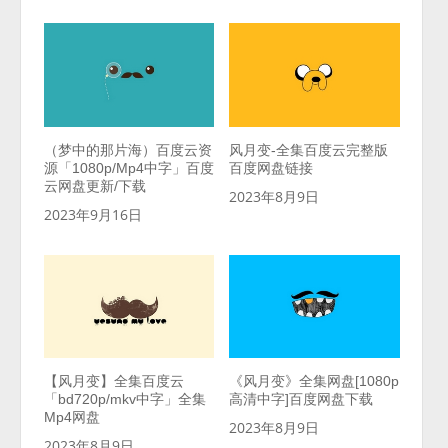
（梦中的那片海）百度云资
风月变-全集百度云完整版
源「1080p/Mp4中字」百度
百度网盘链接
云网盘更新/下载
2023年8月9日
2023年9月16日
【风月变】全集百度云
《风月变》全集网盘[1080p
「bd720p/mkv中字」全集
高清中字]百度网盘下载
Mp4网盘
2023年8月9日
2023年8月9日