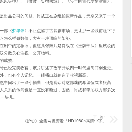
以以失掉》、《微微一笑很倾城》、《较早的古代爱情歌曲》、
是出品公司的问题。肖战正在剧组拍摄新作品，无奈又来了一个
，一部《
》不止点燃了古装剧市场，更让那一些以前跪下行
梦华录
习怎么样做数值，大有一冲顶峰的架势。
在剧中的定妆照，但这几张照片是肖战在《王牌部队》里试妆的
泛分散关心注视非公开物料。
的成败。
号已经完美收官，该片讲述了改革开放四十时代里闽商创业史。
外，也有个人记忆。一经播出就创造了收视新高。
然中间出了一些小插曲，但是观众对这部戏的希望值或者很高
人关系的传闻也是一直没有断过，固然，肖战和李沁双方都多次
在一块儿。
下一篇：
《护心》全集网盘资源「HD1080p高清中字」