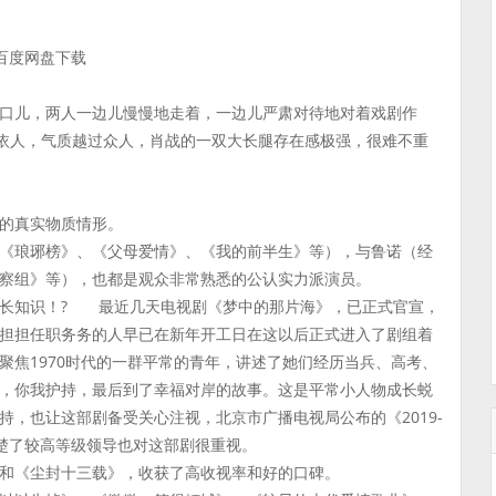
]百度网盘下载
口儿，两人一边儿慢慢地走着，一边儿严肃对待地对着戏剧作
鸟依人，气质越过众人，肖战的一双大长腿存在感极强，很难不重
。
。
的真实物质情形。
《琅琊榜》、《父母爱情》、《我的前半生》等），与鲁诺（经
察组》等），也都是观众非常熟悉的公认实力派演员。
儿长知识！? 最近几天电视剧《梦中的那片海》，已正式官宣，
担担任职务务的人早已在新年开工日在这以后正式进入了剧组着
聚焦1970时代的一群平常的青年，讲述了她们经历当兵、高考、
，你我护持，最后到了幸福对岸的故事。这是平常小人物成长蜕
，也让这部剧备受关心注视，北京市广播电视局公布的《2019-
清楚了较高等级领导也对这部剧很重视。
和《尘封十三载》，收获了高收视率和好的口碑。