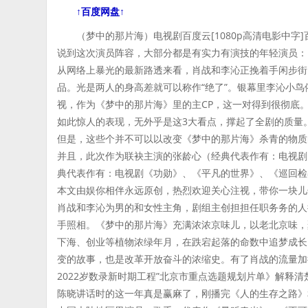
↑百度网盘↑
（梦中的那片海）电视剧百度云[1080p高清电影中字
说到这次演员阵容，大部分都是有实力有演技的年轻演员：
从网络上暴光的最新路透来看，肖战和李沁正挽着手闲步街
品。光是两人的身高差就可以称作“绝了”。银幕里李沁小
视，作为《梦中的那片海》里的主CP，这一对得到很彻底
如此惊人的表现，无外乎是这3大看点，撑起了全剧的质量
但是，这些个并不可以以改变《梦中的那片海》杀青的物质
并且，此次作为联袂主演的张龄心（经典代表作有：电视剧
典代表作有：电视剧《功勋》、《平凡的世界》、《巡回检
本文由娱你相伴永远原创，热烈欢迎关心注视，带你一块
肖战和李沁为男的和女性主角，剧组主创担担任职务务的人
手照相。《梦中的那片海》充满浓浓京味儿，以老北京味，
下海、创业等植物浓绿年月，在跌宕起落的命数中追梦成长
变的故事，也是改革开放奋斗的浓缩史。有了肖战的流量加持
2022岁数录新时期工程”北京市重点选题规划片单》解释
陈晓讲话时的这一年真是赢麻了，刚播完《人的生存之路》