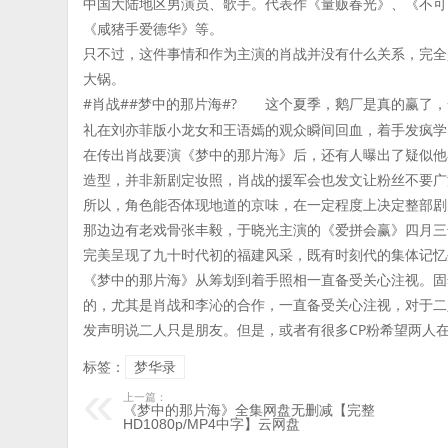
中国大陆地区男演员、歌手。代表作《量贩春光》、《不可
《咸猪手爱德华》等。
只不过，这件事情和作为主演的肖战并没有什么关系，完全
大锅。
#肖战##梦中的那片海#? 这个夏季，鹅厂是真的赢了
礼在刘亦菲版小龙女和王语嫣的观众瞬间回血，着手发疯学
在传出肖战要演《梦中的那片海》后，还有人曝出了疑似他
造型，并非新剧定妆照，肖战的援军会也发文让粉丝不要广
所以，角色能否体现地道的京味，在一定程度上决定整部剧
那边边有老戏骨张丰毅，于晓光主演的《爱拼会赢》四月三
完美呈现了九十时代初的福建风采，既有时刻代的集体记忆
《梦中的那片海》从筹划到着手照相一直备受关心注视。固
的，尤其是肖战和李沁的合作，一直备受关心注视，对于二
发声明说二人只是朋友。但是，或者有很多CP粉希望两人
标签：
梦华录
上一篇：
《梦中的那片海》全集网盘无删减【完整
HD1080p/MP4中字】云网盘