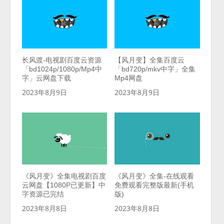
长风渡-电视剧百度云资源
【风月变】全集百度云
「bd1024p/1080p/Mp4中
「bd720p/mkv中字」全集
字」云网盘下载
Mp4网盘
2023年8月9日
2023年8月9日
《风月变》全集电视剧百度
《风月变》全集-在线观看
云网盘【1080P已更新】中
免费观看完整版最新(手机
字资源已完结
版)
2023年8月8日
2023年8月8日