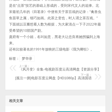
是在“点茶”技艺的基础上形成的，受到宋代文人的追捧。北
宋最初几年的《荈茗录》中便有关于茶百戏的记录：“禽兽虫
鱼苗草之属，细巧如画。此茶之变也，时人谓之茶百戏。”
下面就以豆瓣想看人数为根据，为大家清点一下子2022年最
受希望的10部国产剧。
庞府有一个小姐，名叫如意，黑老大让忠良将她拐骗到上海
来。
还有比较著名的1991年放映的三级电影《我为卿狂》。
标签：
梦华录
上一篇：
《风月变》全集-电视剧百度云高清网盘【资源分享】
下一篇：
[孤注一掷]电影百度云网盘【HD1080p】高清国语
相关文章