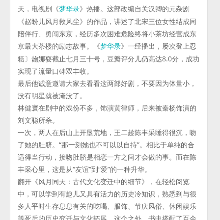
天，电视剧《
》热播。这部改编自关汉卿的元杂剧
梦华录
《赵盼儿风月救风尘》的作品，讲述了北宋三位女性结成同
陪伴行、勇闯东京，经历多次困难危险终将小茶坊经营成东
京最大茶楼的励志故事。《
》一经播出，屡次登上忍
梦华录
粞〕龅娜耍截止七月三十号，豆瓣评分儿仍高达8.0分，成功
实现了流量口碑双丰收。
最后他诚意邀请大家去看看这两部好剧，不要因为体量小，
没有明星就被淹没了。
林健寰在剧中的戏份不多，饰演黄律师，后来被秦杨饰演的
刘文聪所杀。
一次，两人在后山上开垦荒地，王二趁陈丰采睡得很沉，吻
了她的肚脐。“那一刻她也不可以以自持”。相比于单纯的合
适得当行动，接吻肚脐是相恋一方之间才会做的事。而在陈
丰采心里，这是从“友谊”到“爱”的一种升华。
翻开《风月同天：古代文化变迁中的细节》，在轻松阅览
中，可以学到有趣儿又具有活力的历史冷知识，熟悉到与很
多人平时生存息息有关的吃喝、服饰、节庆风俗、休闲娱乐
等死后的历史变迁与文化拓展。这个之外，书中搭配了百余