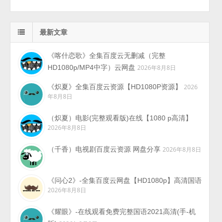
最新文章
《喀什恋歌》全集百度云无删减（完整
HD1080p/MP4中字）云网盘
2026年8月8日
《炽夏》全集百度云资源【HD1080P资源】
2026
年8月8日
（炽夏）电影(完整观看版)在线【1080 p高清】
2026年8月8日
（千香）电视剧百度云资源 网盘分享
2026年8月8日
《问心2》-全集百度云网盘【HD1080p】高清国语
2026年8月8日
《耀眼》-在线观看免费完整国语2021高清(手-机