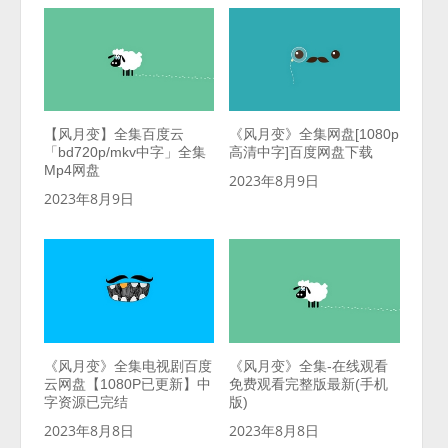
【风月变】全集百度云
《风月变》全集网盘[1080p
「bd720p/mkv中字」全集
高清中字]百度网盘下载
Mp4网盘
2023年8月9日
2023年8月9日
《风月变》全集电视剧百度
《风月变》全集-在线观看
云网盘【1080P已更新】中
免费观看完整版最新(手机
字资源已完结
版)
2023年8月8日
2023年8月8日