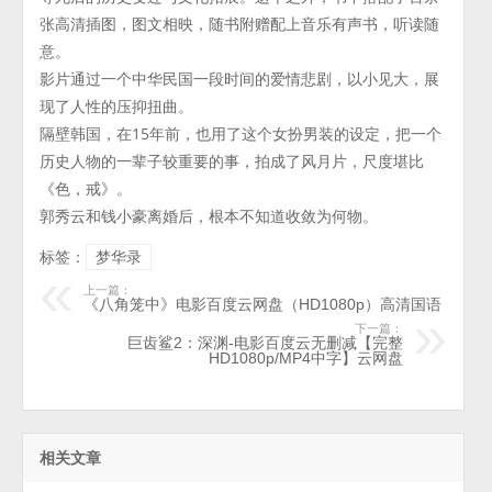
张高清插图，图文相映，随书附赠配上音乐有声书，听读随
意。
影片通过一个中华民国一段时间的爱情悲剧，以小见大，展
现了人性的压抑扭曲。
隔壁韩国，在15年前，也用了这个女扮男装的设定，把一个
历史人物的一辈子较重要的事，拍成了风月片，尺度堪比
《色，戒》。
郭秀云和钱小豪离婚后，根本不知道收敛为何物。
标签：
梦华录
上一篇：
《八角笼中》电影百度云网盘（HD1080p）高清国语
下一篇：
巨齿鲨2：深渊-电影百度云无删减【完整
HD1080p/MP4中字】云网盘
相关文章