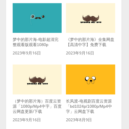
梦中的那片海-电影超清完
《梦中的那片海》全集网盘
整观看版观看1080p
【高清中字】免费下载
2023年9月16日
2023年9月16日
（梦中的那片海）百度云资
长风渡-电视剧百度云资源
源「1080p/Mp4中字」百度
「bd1024p/1080p/Mp4中
云网盘更新/下载
字」云网盘下载
2023年9月16日
2023年8月9日