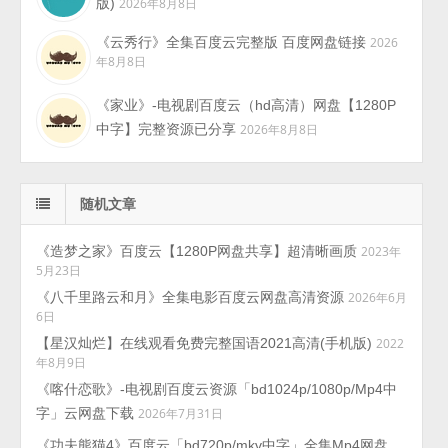
版)
2026年8月8日
《云秀行》全集百度云完整版 百度网盘链接
2026
年8月8日
《家业》-电视剧百度云（hd高清）网盘【1280P
中字】完整资源已分享
2026年8月8日
随机文章
《造梦之家》百度云【1280P网盘共享】超清晰画质
2023年
5月23日
《八千里路云和月》全集电影百度云网盘高清资源
2026年6月
6日
【星汉灿烂】在线观看免费完整国语2021高清(手机版)
2022
年8月9日
《喀什恋歌》-电视剧百度云资源「bd1024p/1080p/Mp4中
字」云网盘下载
2026年7月31日
《功夫熊猫4》百度云「bd720p/mkv中字」全集Mp4网盘