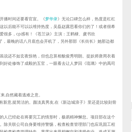
开播时间还要看官宣。《
》无论口碑怎么样，热度是杠杠
梦华录
这以后能不可以以维持热度，吴磊赵露思看你们的了！或者很希
爱很多，cp感有！《苍兰诀》主演：王鹤棣、虞书欣
读了，最晚的话八月底也会开机了，另外那部《长街长》她那边都
虽说还不如玄夜惊艳，但也总算相貌俊秀明朗。捉妖师唐周衣着
到好处修饰了成毅的五官，一眼看去让人梦回《琉璃》中的禹司
来,自然藏着逃难之意。
挺有新意,挺简洁的。颜淡真男友,在《新边城浪子》里还是比较刻骨
的人已经处在将要完工的情形时，极易精神懈怠。项目部在这个
。除关联公司自身要维持警惕，检查检查管理部门也应巩固工程
段检查检查管理缺失，显露出来思想懈怠和违规作业，造成不测