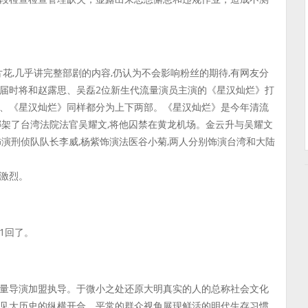
片花,几乎讲完整部剧的内容,仍认为不会影响粉丝的期待,有网友分
,届时将和赵露思、吴磊2位新生代流量演员主演的《星汉灿烂》打
》、《星汉灿烂》同样都分为上下两部。《星汉灿烂》是今年清流
绑架了台湾法院法官吴耀文,将他囚禁在黄龙机场。金云升与吴耀文
演刑侦队队长李威,杨紫饰演法医谷小菊,两人分别饰演台湾和大陆
激烈。
1回了。
量导演加盟执导。于微小之处还原大明真实的人的总称社会文化
见大历史的纵横开合，平常的群众视角展现鲜活的明代生存习惯