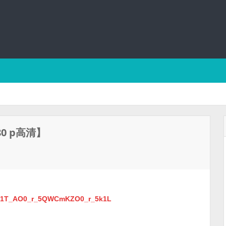
0 p高清】
_Ap1T_AO0_r_5QWCmKZO0_r_5k1L