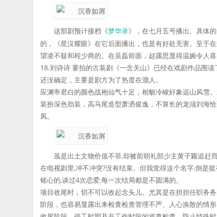
这部剧预计接档《
》，在七月五号播出。具体的
梦华录
的，《星汉耀眼》在它后面播出，也是有好处无害。至于在
望凌不疑和程少商的。在吴磊前面，赵露思显得温婉令人喜
18.刘诗诗 要拍的古装剧《一念关山》已经在戏剧作品围
还没确定，主要是剧方为了热度在溜人。
应渊帝君白的颜色战袍仙气十足，相貌冷峻好象远山风雪。
装扮深色劲装，高马尾造型萧洒俊逸，不算长的龙须刘海恰
凤。
虽是出土文物价值不菲,却被前朝礼部少主黄子颖追赶而
在电视剧里,冲不冲突?没有结束。但我觉得这个名字,倒是
铭心的,谈过4次恋爱,每一次结局都是不圆满的。
项目收尾时，切不可以收起念头儿。尤其是在担担任职务务
阶段，也容易显露出来检查检查管理不严、人心涣散的情形
收尾阶段、停工时期及非工作时段的巡查检查，防止特殊时