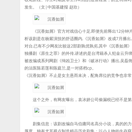
发生。（文|中国基建报 赵欣）
《沉香如屑》官方对戏信心十足,即便先前释出12分钟
析该剧是在杨紫演技的舒适圈内,《沉香如屑》改成7月播出
对台,已有不少网友比较这2部剧孰优孰劣,其中《沉香如屑
独播剧《原生之罪》的外传,讲述的是台湾籍杀人犯金云升
被改编成系列网剧《缉凶卫士》和《破冰行动》播出,吴磊饰
的法医陈若莲和陈庭兰,是一对搭档cp。
《沉香如屑》不止是女主悬而未决，配角席位的竞争也非常
这个之外，有网友曝出，袁冰妍公司偷漏税已经不是第
剧集信息：该剧改编自马伯庸同名高分小说，真的的力
厚度，独有尤其视点制造精品历史剧集；以小人物的生存窥