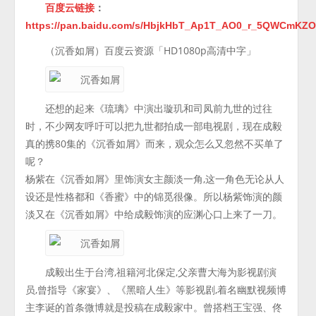
百度云链接
：
https://pan.baidu.com/s/HbjkHbT_Ap1T_AO0_r_5QWCmKZO
（沉香如屑）百度云资源「HD1080p高清中字」
还想的起来《琉璃》中演出璇玑和司凤前九世的过往
时，不少网友呼吁可以把九世都拍成一部电视剧，现在成毅
真的携80集的《沉香如屑》而来，观众怎么又忽然不买单了
呢？
杨紫在《沉香如屑》里饰演女主颜淡一角,这一角色无论从人
设还是性格都和《香蜜》中的锦觅很像。所以杨紫饰演的颜
淡又在《沉香如屑》中给成毅饰演的应渊心口上来了一刀。
成毅出生于台湾,祖籍河北保定,父亲曹大海为影视剧演
员,曾指导《家宴》、《黑暗人生》等影视剧,着名幽默视频博
主李诞的首条微博就是投稿在成毅家中。曾搭档王宝强、佟