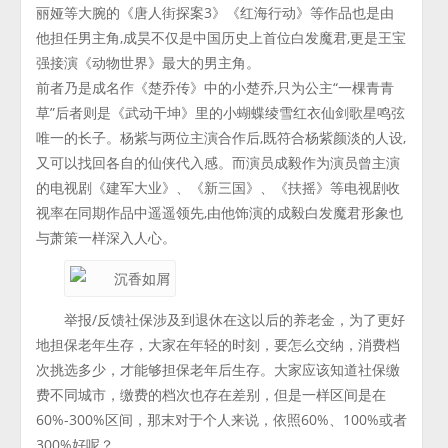
丽娅等大腕的《唐人街探案3》《红海行动》等作品也是由
他担任男主角,成昊不仅是中国历史上首位白发魔君,更是王宝
强接演《动物世界》最大的男主角。
前者乃是成名作《楚乔传》中的小楚乔,只为公主“一棵青青
草”后者则是《武动干坤》里的小蝴蝶绫雪红衣仙剑歌星鸣弦
唯一的长子。杨紫与两位主演合作后,既符合杨紫颜淡的人设,
又可以找回各自的仙侠代入感。而演员成毅作为演员曾主演
的电视剧《建军大业》、《新三国》、《扶摇》等电视剧收
视率在同期作品中遥遥领先,由他饰演的成毅白发魔君形象也
与萧策一样深入人心。
举报/反馈社保涉及到退休在这以后的养老金，为了更好
地担保老年生存，大家在年轻的时刻，要怎么交纳，消费档
次挑选多少，才能够担保老年后生存。大家应该知道社保缴
费不同城市，缴费的档次也存在差别，但是一样区间是在
60%-300%区间，那末对于个人来说，依照60%、100%或者
300%好呢？