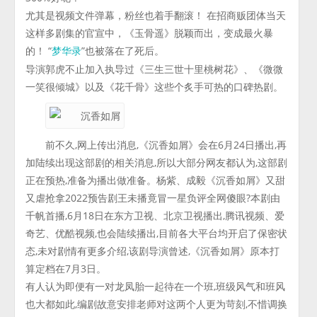
尤其是视频文件弹幕，粉丝也着手翻滚！ 在招商贩团体当天
这样多剧集的官宣中，《玉骨遥》脱颖而出，变成最火暴
的！ “
”也被落在了死后。
梦华录
导演郭虎不止加入执导过《三生三世十里桃树花》、《微微
一笑很倾城》以及《花千骨》这些个炙手可热的口碑热剧。
前不久,网上传出消息,《沉香如屑》会在6月24日播出,再
加陆续出现这部剧的相关消息,所以大部分网友都认为,这部剧
正在预热,准备为播出做准备。杨紫、成毅《沉香如屑》又甜
又虐抢拿2022预告剧王未播竟冒一星负评全网傻眼?本剧由
千帆首播,6月18日在东方卫视、北京卫视播出,腾讯视频、爱
奇艺、优酷视频,也会陆续播出,目前各大平台均开启了保密状
态,未对剧情有更多介绍,该剧导演曾述,《沉香如屑》原本打
算定档在7月3日。
有人认为即便有一对龙凤胎一起待在一个班,班级风气和班风
也大都如此,编剧故意安排老师对这两个人更为苛刻,不惜调换