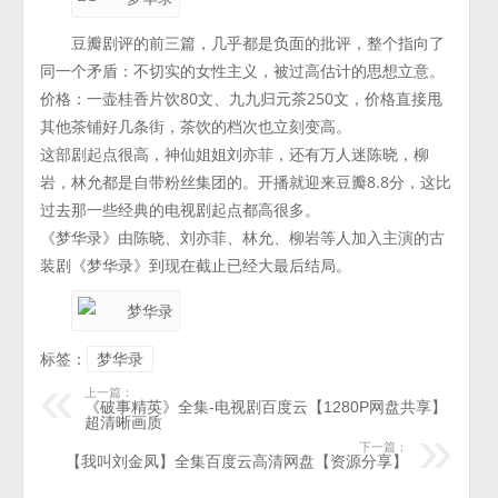
豆瓣剧评的前三篇，几乎都是负面的批评，整个指向了
同一个矛盾：不切实的女性主义，被过高估计的思想立意。
价格：一壶桂香片饮80文、九九归元茶250文，价格直接甩
其他茶铺好几条街，茶饮的档次也立刻变高。
这部剧起点很高，神仙姐姐刘亦菲，还有万人迷陈晓，柳
岩，林允都是自带粉丝集团的。开播就迎来豆瓣8.8分，这比
过去那一些经典的电视剧起点都高很多。
《梦华录》由陈晓、刘亦菲、林允、柳岩等人加入主演的古
装剧《梦华录》到现在截止已经大最后结局。
标签：
梦华录
上一篇：
《破事精英》全集-电视剧百度云【1280P网盘共享】
超清晰画质
下一篇：
【我叫刘金凤】全集百度云高清网盘【资源分享】