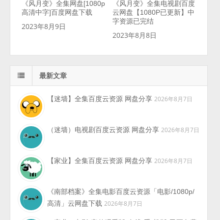
《风月变》全集网盘[1080p
《风月变》全集电视剧百度
高清中字]百度网盘下载
云网盘【1080P已更新】中
字资源已完结
2023年8月9日
2023年8月8日
最新文章
【迷墙】全集百度云资源 网盘分享
2026年8月7日
（迷墙）电视剧百度云资源 网盘分享
2026年8月7日
【家业】全集百度云资源 网盘分享
2026年8月7日
《南部档案》全集电影百度云资源「电影/1080p/
高清」云网盘下载
2026年8月7日