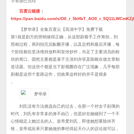
字资源已完结
百度云链接
：
https://pan.baidu.com/s/O0_r_5kHbT_AO0_r_5Q11LWCmKZ
【梦华录】全集百度云【高清中字】免费下载
第1就是剧方的营销做得正确，从这部剧着手工作筹拍，到
照相过程，再到拍完后酝酿开播，以及定档和最后开播，每
个阶段都在坚决维持放料和宣传炒作，吊足了主要演员的粉
丝的胃口。固然主要都是基于主演刘亦菲及陈晓在做文章制
造话题。但这些个都是当下影视圈存在广泛现象，几乎每部
剧都是这些个套路运作，但效果这样好的并不是很多
。
刘氏没有方法挑选自己的过去，在那一个对女子刻薄的
时代，刘氏有非常多的身不由己，但是好在她碰到了一个不
心情稳定上她过去的人。皇帝爱刘氏，即使她想要除掉齐
牧，皇帝或应承只要她做的事经得起天仆人的议论就可以，