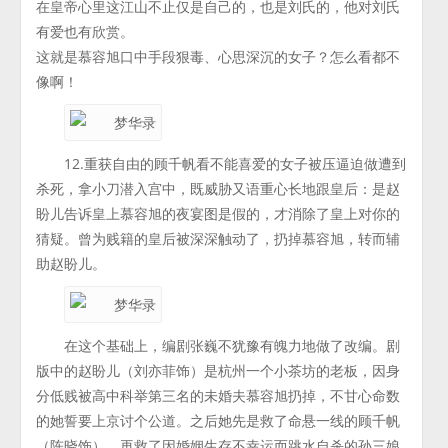
在皇帝心里这江山不止仅是自己的，也是刘氏的，他对刘氏
有爱也有欣赏。
这就是慕容旭口中手段狠毒、心思深沉的女子？怎么看都不
像啊！
12.重获自由的顾千帆看不能喜爱的女子被压逼迫做遭到
杀死，拿小刀潜入宫中，既威胁又语重心长地跟皇后：是赵
盼儿告诉皇上慕容旭的夜宴图是假的，才消除了皇上对你的
猜疑。曾为贱籍的皇后被深深触动了，扔掉慕容旭，转而辅
助赵盼儿。
在这个基础上，编剧张巍不犹豫有魄力地做了改编。剧
版中的赵盼儿（刘亦菲饰）是杭州一个小茶坊的老板，因身
分低贱被高中科举第三名的未婚夫慕容旭扔掉，不甘心命数
的她誓要上京讨个公道。之后她先是救了命悬一线的顾千帆
（陈晓饰），再救了因婚姻生存不幸运而跳水自杀的孙三娘