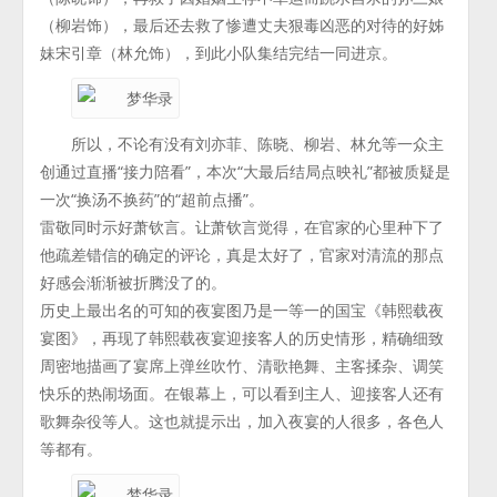
（柳岩饰），最后还去救了惨遭丈夫狠毒凶恶的对待的好姊
妹宋引章（林允饰），到此小队集结完结一同进京。
所以，不论有没有刘亦菲、陈晓、柳岩、林允等一众主
创通过直播“接力陪看”，本次“大最后结局点映礼”都被质疑是
一次“换汤不换药”的“超前点播”。
雷敬同时示好萧钦言。让萧钦言觉得，在官家的心里种下了
他疏差错信的确定的评论，真是太好了，官家对清流的那点
好感会渐渐被折腾没了的。
历史上最出名的可知的夜宴图乃是一等一的国宝《韩熙载夜
宴图》，再现了韩熙载夜宴迎接客人的历史情形，精确细致
周密地描画了宴席上弹丝吹竹、清歌艳舞、主客揉杂、调笑
快乐的热闹场面。在银幕上，可以看到主人、迎接客人还有
歌舞杂役等人。这也就提示出，加入夜宴的人很多，各色人
等都有。