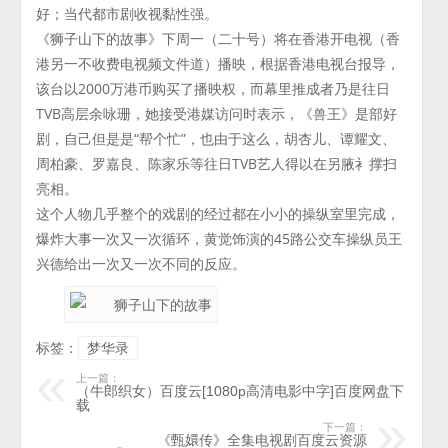
好；当代都市剧收视黏性强。
《狮子山下的故事》下周一（二十号）将在香港开电视（香
港另一不收费电视频文件道）播映，根据香港电视台报导，
该台以2000万港币购买了播映权，而幕里推成者乃是往日
TVB高层余咏珊，她接受港媒访问时表示，《兽王》是部好
剧，自己但是是“帮个忙”，也由于这么，胡杏儿、谭耀文、
周柏豪、罗嘉良、陈家乐等往日TVB艺人得以在另腋衤撑扫
亮相。
这个人物几乎整个的戏剧的经过都在小小的操纵室里完成，
爆炸大事一次又一次循环，黄觉饰演的45路公交车操纵员王
兴德给出一次又一次不同的反应。
标签：
梦华录
上一篇：
（牛郎织女）百度云[1080p高清电影中字]百度网盘下
载
下一篇：
《甄嬛传》全集电视剧百度云资源