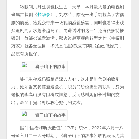
转眼间六月处境也快过去一大半，本月最火暴的电视剧
当属古装剧《
》，刘亦菲、陈晓一出手就拉高了古偶
梦华录
剧的质感，给观众带来一场视物感觉盛宴，同时也看得出观
众追剧的要求越来越高了。而讲话时的这一年还有很多待播
狠剧，每部都诚意满满，那边边赵丽颖的转型之作《幸福到
万家》就备受注目，毕竟是“国剧教父”郑晓龙自己做操刀，
品质有所担保。
能把生存戏码照相得深入人心，这才是时代剧的吸引
力，比如当茶餐馆遭遇危机，职员们纷纷提出离职时，身为
老板的李高山没有阻碍或恼怒，反而感谢她们长时期的交
出，甚至于提出可以称心她们的要求。
据“中国看和听大数值”（CVB）统计，2022年六月十八
号至六月二十四号时期，《狮子山下的故事》收视表示尤其