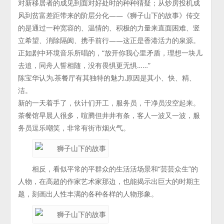
对新移居者的成见到面对好处时的种种猜疑；从炒房投机成
风到贫富差距带来的阶层分化——《狮子山下的故事》传交
的是通过一种宽容的、温情的、积极的力量来直面困难、竖
立希望、消除隔阂、携手前行——这正是香港活力的泉源。
正如剧中环境音乐所唱的，“放开你我心里矛盾，理想一块儿
去追，同舟人誓相随，没有畏惧更无惧……”
陈宝华认为,茶餐厅有其独特的魅力,原因是其小、快、精、
洁。
新的一天着手了，伙计们开工，服务员，干净员没空起来。
茶餐馆早晨人很多，喧腾但井井有条，客人一波又一波，服
务员逗乐嘲笑，非常有街市烟火气。
相反，看似平常的平群众的生活活场景和“芸芸众生”的
人物，在高超的作家艺术家那边，也能揭示出巨大的时期主
题，刻画出人性丰满的各种各样的人物形象。