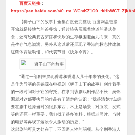
百度云链接
：
https://pan.baidu.com/s/0_rm_WCmKZ1O0_rkHbWCT_ZjkA
【狮子山下的故事】全集百度云完整版 百度网盘链接
开篇就是接地气的茶餐馆，通过镜头展现着地道的港式美
食，还有经典复古穿搭和快乐的生存氛围迎面儿而来，真的
是生存气息满满。另外从这以后还展现了香港的标志性建筑
红磡体育运动馆，和代表节目《快乐今宵》。
“通过一部剧来展现香港和香港人几十年来的变化。”这
是作为导演的吴锦源在电视剧《狮子山下的故事》创作着手
的一段时间对于它的寄托。在拿到该剧戏剧作品不长，吴锦
源就对这部要执导的作品有了清楚的认识：“我很清楚地知道
要在剧中还原当时的很多东西，不止是场景，对服装、发式
等的还原一样重要，我们找了很多资料，根据老照片、当时
的电影等再现了这段令人激动的历史。”
这部剧的可贵之处在于，不回避人性的弱项。从个别香港人