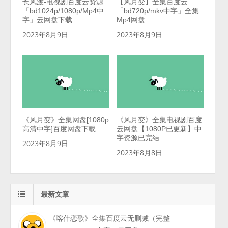
长风渡-电视剧百度云资源
【风月变】全集百度云
「bd1024p/1080p/Mp4中
「bd720p/mkv中字」全集
字」云网盘下载
Mp4网盘
2023年8月9日
2023年8月9日
《风月变》全集网盘[1080p
《风月变》全集电视剧百度
高清中字]百度网盘下载
云网盘【1080P已更新】中
字资源已完结
2023年8月9日
2023年8月8日
最新文章
《喀什恋歌》全集百度云无删减（完整