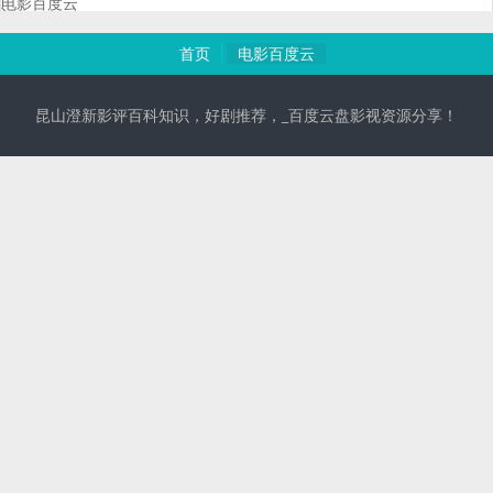
电影百度云
首页
电影百度云
昆山澄新影评百科知识，好剧推荐，_百度云盘影视资源分享！