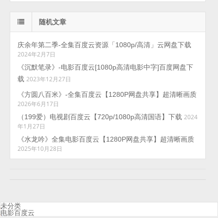
随机文章
庆余年第二季-全集百度云资源「1080p/高清」云网盘下载
2024年2月7日
《沉默笔录》-电影百度云[1080p高清电影中字]百度网盘下
载
2023年12月27日
《方圆八百米》-全集百度云【1280P网盘共享】超清晰画质
2026年6月17日
（199爱）电视剧百度云【720p/1080p高清国语】下载
2024
年1月27日
《水龙吟》全集电影百度云【1280P网盘共享】超清晰画质
2025年10月28日
未分类
电影百度云