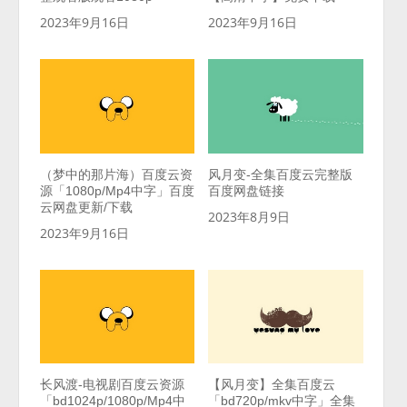
2023年9月16日
2023年9月16日
（梦中的那片海）百度云资
风月变-全集百度云完整版
源「1080p/Mp4中字」百度
百度网盘链接
云网盘更新/下载
2023年8月9日
2023年9月16日
长风渡-电视剧百度云资源
【风月变】全集百度云
「bd1024p/1080p/Mp4中
「bd720p/mkv中字」全集