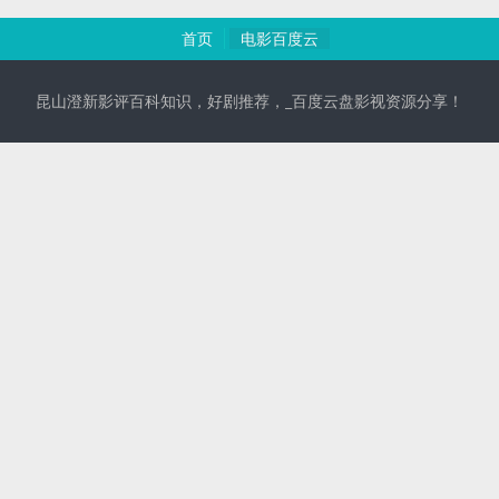
首页
电影百度云
昆山澄新影评百科知识，好剧推荐，_百度云盘影视资源分享！