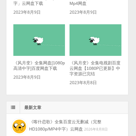
字」云网盘下载
Mp4网盘
2023年8月9日
2023年8月9日
《风月变》全集网盘[1080p
《风月变》全集电视剧百度
高清中字]百度网盘下载
云网盘【1080P已更新】中
字资源已完结
2023年8月9日
2023年8月8日
最新文章
《喀什恋歌》全集百度云无删减（完整
HD1080p/MP4中字）云网盘
2026年8月8日