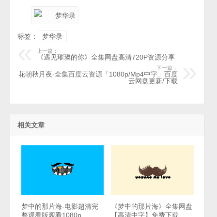
标签：
梦华录
上一篇：
《遇见璀璨的你》全集网盘高清720P资源分享
下一篇：
花朝秋月夜-全集百度云资源「1080p/Mp4中字」百度
云网盘更新/下载
相关文章
梦中的那片海-电影超清完
《梦中的那片海》全集网盘
整观看版观看1080p
【高清中字】免费下载