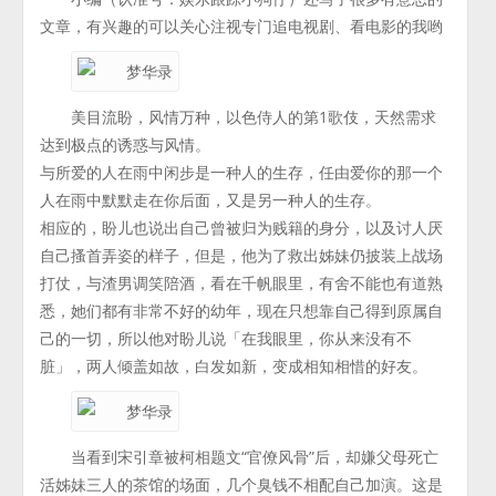
文章，有兴趣的可以关心注视专门追电视剧、看电影的我哟
美目流盼，风情万种，以色侍人的第1歌伎，天然需求
达到极点的诱惑与风情。
与所爱的人在雨中闲步是一种人的生存，任由爱你的那一个
人在雨中默默走在你后面，又是另一种人的生存。
相应的，盼儿也说出自己曾被归为贱籍的身分，以及讨人厌
自己搔首弄姿的样子，但是，他为了救出姊妹仍披装上战场
打仗，与渣男调笑陪酒，看在千帆眼里，有舍不能也有道熟
悉，她们都有非常不好的幼年，现在只想靠自己得到原属自
己的一切，所以他对盼儿说「在我眼里，你从来没有不
脏」，两人倾盖如故，白发如新，变成相知相惜的好友。
当看到宋引章被柯相题文“官僚风骨”后，却嫌父母死亡
活姊妹三人的茶馆的场面，几个臭钱不相配自己加演。这是