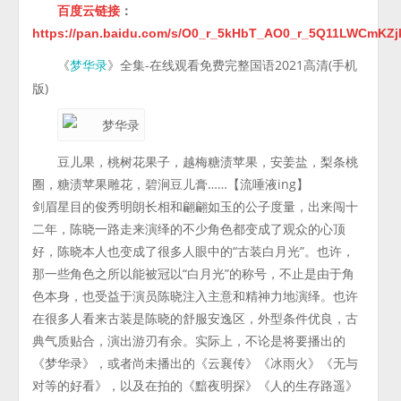
百度云链接
：
https://pan.baidu.com/s/O0_r_5kHbT_AO0_r_5Q11LWCmKZ
《
》全集-在线观看免费完整国语2021高清(手机
梦华录
版)
豆儿果，桃树花果子，越梅糖渍苹果，安姜盐，梨条桃
圈，糖渍苹果雕花，碧涧豆儿膏……【流唾液ing】
剑眉星目的俊秀明朗长相和翩翩如玉的公子度量，出来闯十
二年，陈晓一路走来演绎的不少角色都变成了观众的心顶
好，陈晓本人也变成了很多人眼中的“古装白月光”。也许，
那一些角色之所以能被冠以“白月光”的称号，不止是由于角
色本身，也受益于演员陈晓注入主意和精神力地演绎。也许
在很多人看来古装是陈晓的舒服安逸区，外型条件优良，古
典气质贴合，演出游刃有余。实际上，不论是将要播出的
《梦华录》，或者尚未播出的《云襄传》《冰雨火》《无与
对等的好看》，以及在拍的《黯夜明探》《人的生存路遥》