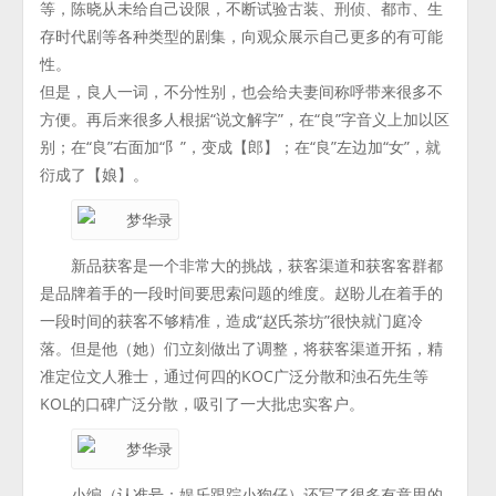
等，陈晓从未给自己设限，不断试验古装、刑侦、都市、生
存时代剧等各种类型的剧集，向观众展示自己更多的有可能
性。
但是，良人一词，不分性别，也会给夫妻间称呼带来很多不
方便。再后来很多人根据“说文解字”，在“良”字音义上加以区
别；在“良”右面加“阝”，变成【郎】；在“良”左边加“女”，就
衍成了【娘】。
新品获客是一个非常大的挑战，获客渠道和获客客群都
是品牌着手的一段时间要思索问题的维度。赵盼儿在着手的
一段时间的获客不够精准，造成“赵氏茶坊”很快就门庭冷
落。但是他（她）们立刻做出了调整，将获客渠道开拓，精
准定位文人雅士，通过何四的KOC广泛分散和浊石先生等
KOL的口碑广泛分散，吸引了一大批忠实客户。
小编（认准号：娱乐跟踪小狗仔）还写了很多有意思的