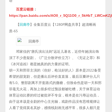
语
百度云链接
：
https://pan.baidu.com/s/AO0_r_5Q11O0_r_5kHbT_LWCmKZ
【
】全集百度云【1280P网盘共享】超清晰画
回廊亭
质-65
邓家佳的“唐氏演出法则”远近儿著名，近些年她演出饰
演了不少悬疑剧，《广泛分散评价立万》、《无证之罪》和
《冰河追凶》都是她真的的力量的证明。
胡一天和邢菲主演的《你好，枪法好的人》原本是2022备受
希望的甜宠剧，但是播出后评价直直落，最后豆瓣评分儿只
有5.0。整部剧离不开套路式的撒糖，但致命伤是胡一天和邢
菲毫无火花，再加上很多经过预设都被吐槽，关于体育运动
体育运动比赛的经过被批评不专业，根本是在污辱运动员，
由于这本该是全剧的中心主光轴，戏剧作品没有思维规律让
人看了觉得莫名其妙，感情线刻画无感平常，很多人都只是