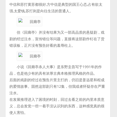
中信和苏打黄苏都很好,方中信是典型的国王心态,占有欲太
强,太爱钱,苏打则是向往生活的普通人。
但《回廊亭》并没有结果为又一部高品质的悬疑剧，戏
剧的经过注水，宣传错位等问题，直接将这部剧作钉在了货
错误板，正片没有预告好看的羞辱柱上。
小说《回廊亭杀人大事》是东野圭吾写于1991年的作
品，也是他少有的具有浓厚古典本格推理风格的作品。
后面的戏剧的经过在预告片里主打的，仍旧是姜远星和程成
的爱情故事。固然这部剧只有12集，但我或者怀疑存在严重
注水。
在发展推理进入了困境的时刻，回过去看之前的内里本质意
义，总会发觉一些一着手没认识到的东西，这种感觉真的很
使人害怕。