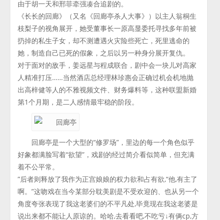
由于胡一天和邢菲牵强凑合追剧的。
《长长的回廊》（又名《回廊亭杀人大事》）以主人翁桐生
枝梨子的视角展开，她受董事长一原高显委托寻找多年前被
扔掉的私生子女，却不测遭遇火灾险些死亡，死里逃命的
她，制造自己已死的假象，之后以另一种身分展开复仇。
对于面对的敌手，姜远星与程成联合，剧中会一块儿对高家
人精准打压……当然酒店总经理林珍惠会正确过机会机地抛
出高梓健等人的不雅视频文件、财务爆料等，这种联盟新婚
第1个月期，是二人感情最牢稳的阶段。
回廊亭是一个大型的“修罗场”，里边的每一个角色似乎
好象都满脸写着“欲望”，戏剧的经过简介看似简单，但充满
着不公平常。
”后者则释放了我作为正宫娘娘的权力欲和占有欲,“他,有主了
啊。”这吻戏在当今某部分耽美剧是不受欢迎的、也从另一个
角度夸张表现了我这老婆们的不平凡处,毕竟现在我这老婆是
说出来都不能让人原谅的。哈哈,去看看吧,不吃亏↓有俩cp,方