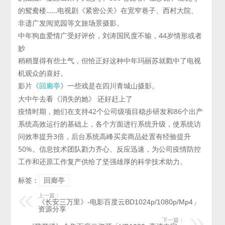
的鸳鸯楼……电视剧《紧密公关》在宽窄巷子、西村大院、
非遗广发阅览园等文旅场景摄影。
中年狗血爱情广受好评价，刘涛国民度不输，44岁情形或者
妙
稍稍显得有些土气，但恰正好这种中年玛丽苏就戳中了电视
机观众的喜好。
影片《
》一些戏是在四川青城山摄影。
回廊亭
大中午去看《消失的她》 还好赶上了
疫情时期，她们在支持42个公司级项目稳步研发和86个出产
系统高效运行的基础上，各个方面进行系统升级，使系统访
问效率提升3倍，后台系统高峰买卖商品处置有经验提升
50%。信息技术团队勠力齐心、反应迅速，为公司疫情防控
工作和还原工作复产供给了坚强雄厚的科学技术助力。
标签：
回廊亭
上一篇：
《长安三万里》-电影百度云BD1024p/1080p/Mp4」
资源分享
下一篇：