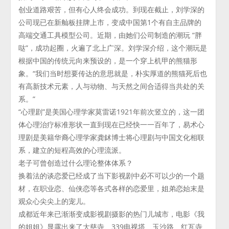
创业道路艰苦，但有心人终会成功。到现在截止，刘学深的
公司现已在新舢板挂牌上市，变成中国第1个有自主品牌的
高端交通工具模型公司。近期，由她们公司制造的潮玩 “胖
哒”，成功起圈，火遍了北上广深。刘学深介绍，这个潮玩是
根据中国的传统元向来预设的，是一个穿上机甲的熊猫形
象。“我们当时想要传达的意思就是，朴实厚道的熊猫死后也
有高新技术元素，人与动物、与天然之间合适得当共处的关
系。”
“心理剧”是美国心理学家莫雷诺1921年前次竖立的，这一团
体心理治疗标准形状一直到现在已经快一一百年了，易术心
理剧是美籍华裔心理学家龚鉥博士将心理剧与中国文化相联
系，建立的短程高效的心理流派。
老子可曾创造过什么理论整体体系？
换着法的谈恋爱已经成了当下影视剧中必不可以少的一个题
材，在职业恋、仙侠恋等各式各样的恋爱里，姐弟恋始末是
观众心尖尖上的宠儿。
成都近年来已渐渐变成影视剧摄影的热门儿城市，电影《我
的姐姐》显露出来了大慈寺、339电视塔、玉沙路、红瓦寺