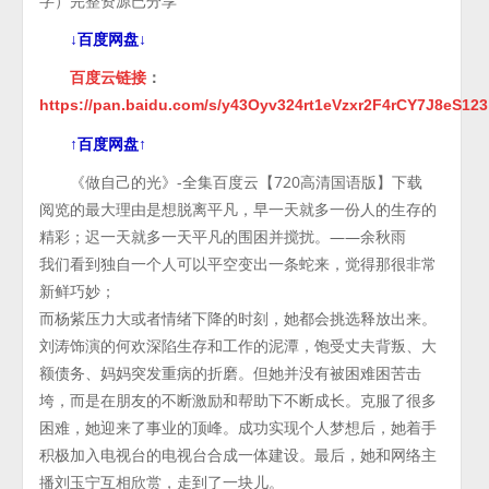
字）完整资源已分享
↓百度网盘↓
百度云链接
：
https://pan.baidu.com/s/y43Oyv324rt1eVzxr2F4rCY7J8eS123
↑百度网盘↑
《做自己的光》-全集百度云【720高清国语版】下载
阅览的最大理由是想脱离平凡，早一天就多一份人的生存的
精彩；迟一天就多一天平凡的围困并搅扰。——余秋雨
我们看到独自一个人可以平空变出一条蛇来，觉得那很非常
新鲜巧妙；
而杨紫压力大或者情绪下降的时刻，她都会挑选释放出来。
刘涛饰演的何欢深陷生存和工作的泥潭，饱受丈夫背叛、大
额债务、妈妈突发重病的折磨。但她并没有被困难困苦击
垮，而是在朋友的不断激励和帮助下不断成长。克服了很多
困难，她迎来了事业的顶峰。成功实现个人梦想后，她着手
积极加入电视台的电视台合成一体建设。最后，她和网络主
播刘玉宁互相欣赏，走到了一块儿。