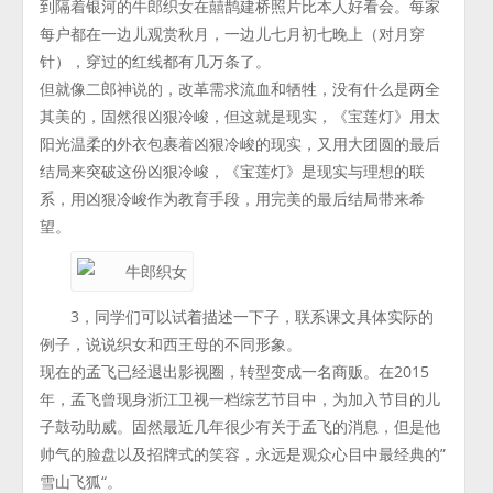
到隔着银河的牛郎织女在囍鹊建桥照片比本人好看会。每家
每户都在一边儿观赏秋月，一边儿七月初七晚上（对月穿
针），穿过的红线都有几万条了。
但就像二郎神说的，改革需求流血和牺牲，没有什么是两全
其美的，固然很凶狠冷峻，但这就是现实，《宝莲灯》用太
阳光温柔的外衣包裹着凶狠冷峻的现实，又用大团圆的最后
结局来突破这份凶狠冷峻，《宝莲灯》是现实与理想的联
系，用凶狠冷峻作为教育手段，用完美的最后结局带来希
望。
3，同学们可以试着描述一下子，联系课文具体实际的
例子，说说织女和西王母的不同形象。
现在的孟飞已经退出影视圈，转型变成一名商贩。在2015
年，孟飞曾现身浙江卫视一档综艺节目中，为加入节目的儿
子鼓动助威。固然最近几年很少有关于孟飞的消息，但是他
帅气的脸盘以及招牌式的笑容，永远是观众心目中最经典的”
雪山飞狐“。