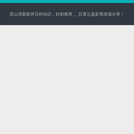
昆山澄新影评百科知识，好剧推荐，_百度云盘影视资源分享！