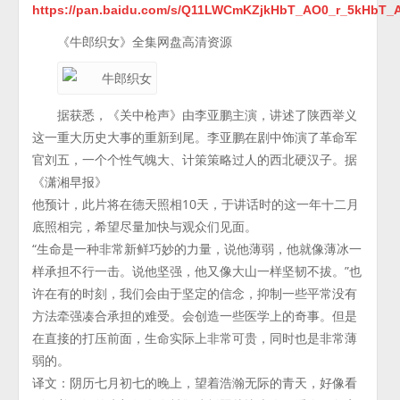
https://pan.baidu.com/s/Q11LWCmKZjkHbT_AO0_r_5kHbT_
《牛郎织女》全集网盘高清资源
据获悉，《关中枪声》由李亚鹏主演，讲述了陕西举义
这一重大历史大事的重新到尾。李亚鹏在剧中饰演了革命军
官刘五，一个个性气魄大、计策策略过人的西北硬汉子。据
《潇湘早报》
他预计，此片将在德天照相10天，于讲话时的这一年十二月
底照相完，希望尽量加快与观众们见面。
“生命是一种非常新鲜巧妙的力量，说他薄弱，他就像薄冰一
样承担不行一击。说他坚强，他又像大山一样坚韧不拔。”也
许在有的时刻，我们会由于坚定的信念，抑制一些平常没有
方法牵强凑合承担的难受。会创造一些医学上的奇事。但是
在直接的打压前面，生命实际上非常可贵，同时也是非常薄
弱的。
译文：阴历七月初七的晚上，望着浩瀚无际的青天，好像看