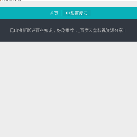
首页
电影百度云
昆山澄新影评百科知识，好剧推荐，_百度云盘影视资源分享！