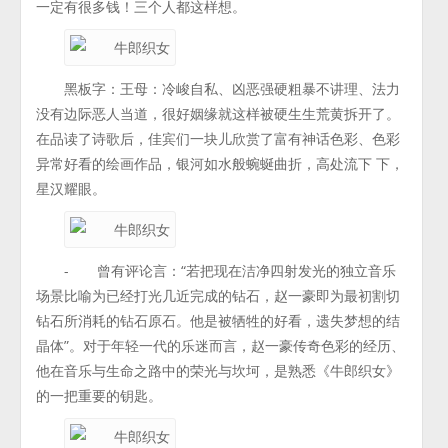
一定有很多钱！三个人都这样想。
黑板字：王母：冷峻自私、凶恶强硬粗暴不讲理、法力
没有边际恶人当道，很好姻缘就这样被硬生生荒黄拆开了。
在品读了诗歌后，佳宾们一块儿欣赏了富有神话色彩、色彩
异常好看的绘画作品，银河如水般蜿蜒曲折，高处流下 下，
星汉耀眼。
- 曾有评论言：“若把现在洁净四射发光的独立音乐
场景比喻为已经打光几近完成的钻石，赵一豪即为最初割切
钻石所消耗的钻石原石。他是被牺牲的好看，遗失梦想的结
晶体”。对于年轻一代的乐迷而言，赵一豪传奇色彩的经历、
他在音乐与生命之路中的荣光与坎坷，是熟悉《牛郎织女》
的一把重要的钥匙。