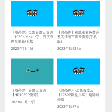
《照亮你》全集百度云资源
【照亮你】在线观看免费完
「1080p/Mp4中字」百度云
整高清版百度云资源(手机
网盘更新/下载
版)
2023年7月1日
2023年6月21日
（照亮你）百度云资源
《照亮你》-全集百度云
【HD1080P资源】
【1280P网盘共享】超清晰
画质
2023年6月12日
2023年6月7日