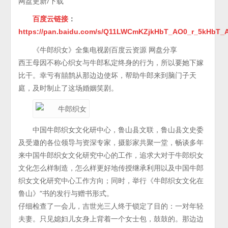
网盘更新/下载
百度云链接
：
https://pan.baidu.com/s/Q11LWCmKZjkHbT_AO0_r_5kHbT_
《牛郎织女》全集电视剧百度云资源 网盘分享
西王母因不称心织女与牛郎私定终身的行为，所以要她下嫁
比干。幸亏有囍鹊从那边边使坏，帮助牛郎来到脑门子天
庭，及时制止了这场婚姻笑剧。
中国牛郎织女文化研中心，鲁山县文联，鲁山县文史委
及受邀的各位领导与资深专家，摄影家共聚一堂，畅谈多年
来中国牛郎织女文化研究中心的工作，追求大对于牛郎织女
文化怎么样制造，怎么样更好地传授继承利用以及中国牛郎
织女文化研究中心工作方向；同时，举行《牛郎织女文化在
鲁山》“书的发行与赠书形式。
仔细检查了一会儿，吉世光三人终于锁定了目的：一对年轻
夫妻。只见媳妇儿女身上背着一个女士包，鼓鼓的。那边边