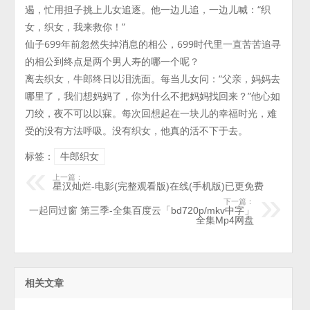
遏，忙用担子挑上儿女追逐。他一边儿追，一边儿喊：“织
女，织女，我来救你！”
仙子699年前忽然失掉消息的相公，699时代里一直苦苦追寻
的相公到终点是两个男人寿的哪一个呢？
离去织女，牛郎终日以泪洗面。每当儿女问：“父亲，妈妈去
哪里了，我们想妈妈了，你为什么不把妈妈找回来？”他心如
刀绞，夜不可以以寐。每次回想起在一块儿的幸福时光，难
受的没有方法呼吸。没有织女，他真的活不下于去。
标签：
牛郎织女
上一篇：
星汉灿烂-电影(完整观看版)在线(手机版)已更免费
下一篇：
一起同过窗 第三季-全集百度云「bd720p/mkv中字」
全集Mp4网盘
相关文章