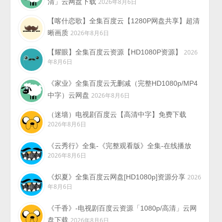
清」云网盘下载
2026年8月6日
【喀什恋歌】全集百度云【1280P网盘共享】超清
晰画质
2026年8月6日
【耀眼】全集百度云资源【HD1080P资源】
2026
年8月6日
《家业》全集百度云无删减（完整HD1080p/MP4
中字）云网盘
2026年8月6日
（迷墙）电视剧百度云【高清中字】免费下载
2026年8月6日
《云秀行》全集-《完整观看版》全集-在线播放
2026年8月6日
《炽夏》全集百度云网盘[HD1080p]资源分享
2026
年8月6日
《千香》-电视剧百度云资源「1080p/高清」云网
盘下载
2026年8月6日