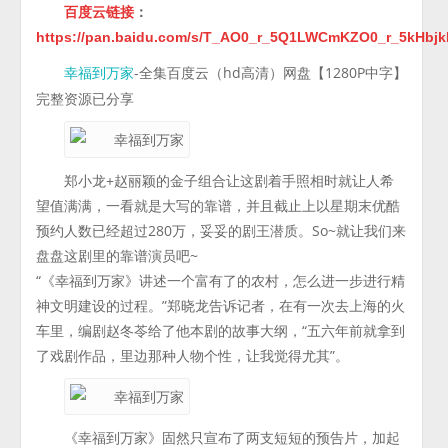
百度云链接
：
https://pan.baidu.com/s/T_AO0_r_5Q1LWCmKZO0_r_5kHbj
-全集百度云（hd高清）网盘【1280P中字】
幸福到万家
完整资源已分享
郑小龙+赵丽颖的金子组合让这剧着手照相时就让人希
望值满满，一看就是大写的靠谱，并且截止上以星期末优酷
预约人数已经超过280万，妥妥的剧王潜质。So~就让我们来
盘盘这剧里的靠谱演员吧~
“《幸福到万家》讲述一个富有了的农村，怎么进一步进行精
神文明建设的过程。”郑晓龙告诉记者，在有一次去上海的火
车里，编剧赵冬苓给了他本剧的故事大纲，“五六年前就拿到
了戏剧作品，里边那种人物个性，让我觉得尤其”。
《幸福到万家》固然只宣布了两支短短的预告片，加起