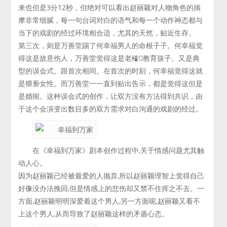
来也但是3分12秒，但绝对可以看出赵丽颖对人物角色的揣
摩非常细腻，每一句台词对白的语气和每一个动作神态都与
当下的戏剧的经过环境相合适，尤其的天然，贴近生存。
第三次，则是万善堂踢了何幸福男人的命根子子。何幸福觉
得这是故意伤人，万善堂觉得这是老榷教育孩子。又是典
型的误会式。跟首次相同。在首次的时刻，何幸福觉得这就
是猥亵女性。而万善堂一一直到贴出告示，都是觉得这但是
是婚闹。这种误会式的创作，让双方没有方法得到共识，由
于这个会演变出数目多的双方需求对白沟通的戏剧的经过。
在《幸福到万家》剧本创作过程中,关于情感问题尤其触
动人心。
因为赵丽颖已经被最爱的人抛弃,所以赵丽颖理智上觉得自己
好像没办法挽回,但是情感上的悲伤却又禁不住挥之不去。一
方面,赵丽颖明明深爱着这个男人,另一方面呢,赵丽颖又看不
上这个男人,从而导致了赵丽颖这样的矛盾心态。