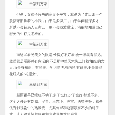
但是，女孩子读书的意义不平常，就是为了走出那一个
股指守旧执着的小我，由于见多识广，由于学问精深多才，
所以不会轻易人云亦云，更不会随波逐流，清醒地知道自己
想要的生存是怎样的。
而这些看见美女的眼睛,长得好不好看,会一眼就看得见。
然后就是看那种有内涵的,不是那种整天大街上打着‘姐姐’的女
人,而是有知识、有涵养、学识渊博,有内涵,有修养,不是哪些
花瓶式的“花瓶女”。
赵丽颖早已经红不动了,多了也好,少了也好,都差不多。
这个之外还有刘威、罗晋、王志飞、冯雷、唐曾等等，都是
优秀影视剧中的熟脸庞，尤其刘威和赵丽颖有不少的对手
戏，让人很希望赵丽颖和老戏骨飙戏的感觉。