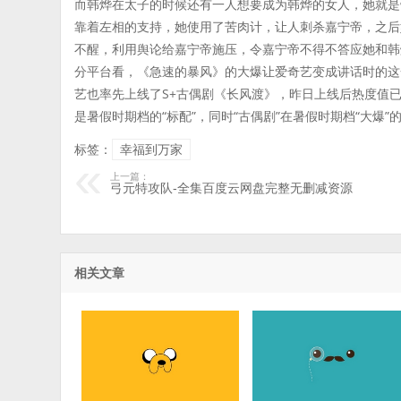
而韩烨在太子的时候还有一人想要成为韩烨的女人，她就是
靠着左相的支持，她使用了苦肉计，让人刺杀嘉宁帝，之后
不醒，利用舆论给嘉宁帝施压，令嘉宁帝不得不答应她和韩
分平台看，《急速的暴风》的大爆让爱奇艺变成讲话时的这
艺也率先上线了S+古偶剧《长风渡》，昨日上线后热度值已
是暑假时期档的“标配”，同时“古偶剧”在暑假时期档“大爆”
标签：
幸福到万家
上一篇：
弓元特攻队-全集百度云网盘完整无删减资源
相关文章