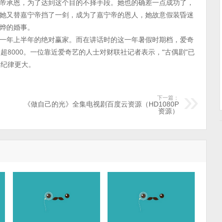
帝承恩，为了达到这个目的不择手段。她也的确差一点成功了，
她又替嘉宁帝挡了一剑，成为了嘉宁帝的恩人，她故意假装昏迷
烨的婚事。
一年上半年的绝对赢家。而在讲话时的这一年暑假时期档，爱奇
超8000。一位靠近爱奇艺的人士对财联社记者表示，“古偶剧”已
的纪律更大。
下一篇：
《做自己的光》全集电视剧百度云资源（HD1080P
资源）