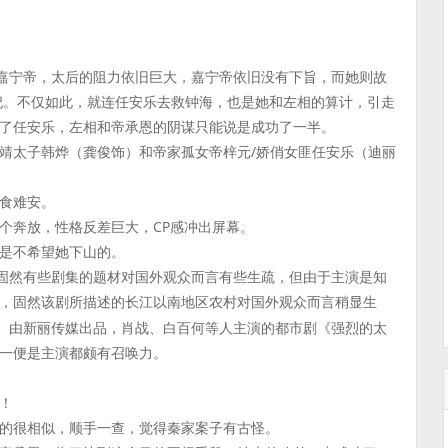
了嘉宁帝，太后的阻力依旧巨大，嘉宁帝依旧没有下旨，而她则故
妃。不仅如此，就连任安乐去救钟海，也是她和左相的算计，引走
了任安乐，左相和帝承恩的阴谋只能说是成功了一半。
靖太子韩烨（龚俊饰）和帝家孤女帝梓元/娇俏女匪任安乐（迪丽
食难安。
个奔放，性格反差巨大，CP感冲出屏幕。
是不希望她下山的。
，固然有些剧集的题材对国外观众而言有些生疏，但由于主演是知
，固然该剧所描述的长江以南地区农村对国外观众而言稍显生
”。由新丽传媒出品，肖战、白百何等人主演的都市剧《强烈的太
一便是主演都颇有召唤力。
！
的很相似，顺手一查，觉得秦家案子有古怪。