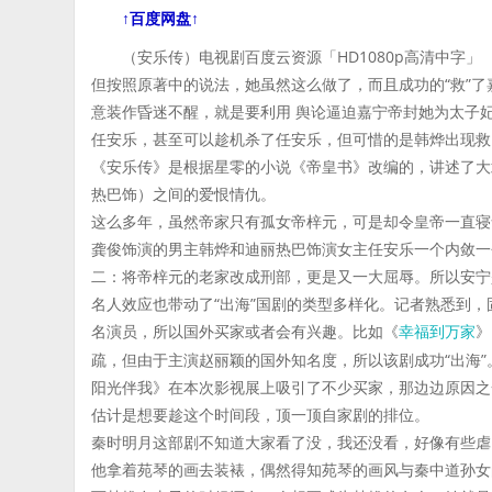
↑百度网盘↑
（安乐传）电视剧百度云资源「HD1080p高清中字」
但按照原著中的说法，她虽然这么做了，而且成功的“救”
意装作昏迷不醒，就是要利用 舆论逼迫嘉宁帝封她为太子
任安乐，甚至可以趁机杀了任安乐，但可惜的是韩烨出现救
《安乐传》是根据星零的小说《帝皇书》改编的，讲述了大
热巴饰）之间的爱恨情仇。
这么多年，虽然帝家只有孤女帝梓元，可是却令皇帝一直寝
龚俊饰演的男主韩烨和迪丽热巴饰演女主任安乐一个内敛一
二：将帝梓元的老家改成刑部，更是又一大屈辱。所以安宁
名人效应也带动了“出海”国剧的类型多样化。记者熟悉到
名演员，所以国外买家或者会有兴趣。比如《
》
幸福到万家
疏，但由于主演赵丽颖的国外知名度，所以该剧成功“出海
阳光伴我》在本次影视展上吸引了不少买家，那边边原因之
估计是想要趁这个时间段，顶一顶自家剧的排位。
秦时明月这部剧不知道大家看了没，我还没看，好像有些虐
他拿着苑琴的画去装裱，偶然得知苑琴的画风与秦中道孙女