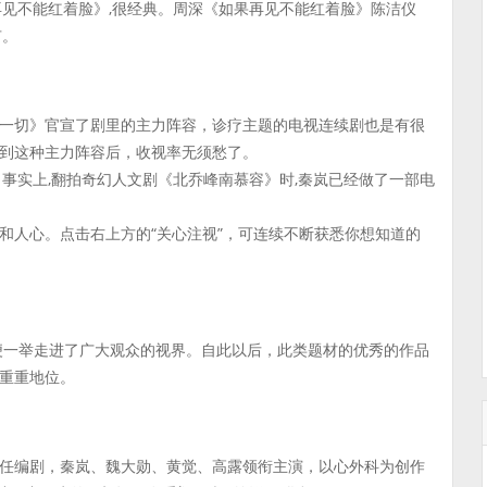
再见不能红着脸》,很经典。周深《如果再见不能红着脸》陈洁仪
有。
一切》官宣了剧里的主力阵容，诊疗主题的电视连续剧也是有很
到这种主力阵容后，收视率无须愁了。
事实上,翻拍奇幻人文剧《北乔峰南慕容》时,秦岚已经做了一部电
和人心。点击右上方的“关心注视”，可连续不断获悉你想知道的
剧便一举走进了广大观众的视界。自此以后，此类题材的优秀的作品
重重地位。
任编剧，秦岚、魏大勋、黄觉、高露领衔主演，以心外科为创作