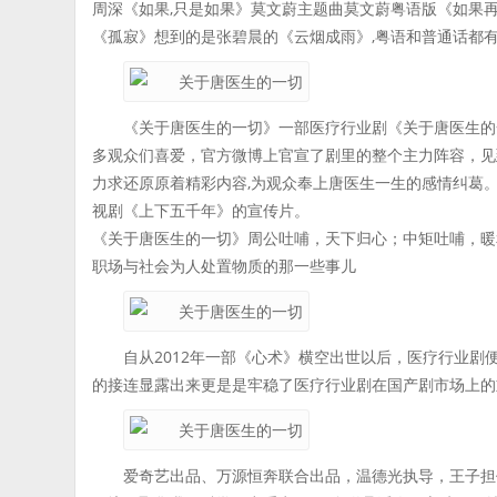
周深《如果,只是如果》莫文蔚主题曲莫文蔚粤语版《如果
《孤寂》想到的是张碧晨的《云烟成雨》,粤语和普通话都
《关于唐医生的一切》一部医疗行业剧《关于唐医生的
多观众们喜爱，官方微博上官宣了剧里的整个主力阵容，见
力求还原原着精彩内容,为观众奉上唐医生一生的感情纠葛。
视剧《上下五千年》的宣传片。
《关于唐医生的一切》周公吐哺，天下归心；中矩吐哺，暖
职场与社会为人处置物质的那一些事儿
自从2012年一部《心术》横空出世以后，医疗行业
的接连显露出来更是是牢稳了医疗行业剧在国产剧市场上的
爱奇艺出品、万源恒奔联合出品，温德光执导，王子担