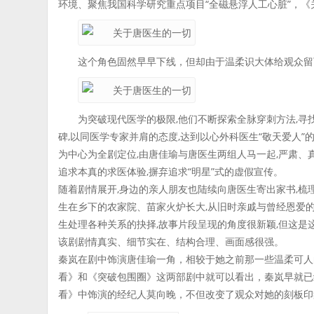
环境、聚焦我国科学研究重点项目“全磁悬浮人工心脏”，
这个角色固然早早下线，但却由于温柔识大体给观众留
为突破现代医学的极限,他们不断探索全脉穿刺方法,寻找
碑,以同医学专家并肩的态度,达到以心外科医生“敬天爱人”
为中心为全剧定位,由唐佳瑜与唐医生两组人马一起,严肃、
追求本真的求医体验,摒弃追求“明星”式的虚假宣传。
随着剧情展开,身边的亲人朋友也陆续向唐医生寄出家书,
生在乡下的农家院、苗家火炉长大,从旧时亲戚与曾经恩爱
生处理各种关系的抉择,故事片段呈现的角度很新颖,但这是
该剧剧情真实、细节实在、结构合理、画面感很强。
秦岚在剧中饰演唐佳瑜一角，相较于她之前那一些温柔可人
看》和《突破包围圈》这两部剧中就可以看出，秦岚早就已
看》中饰演的经纪人莫向晚，不但改变了观众对她的刻板印