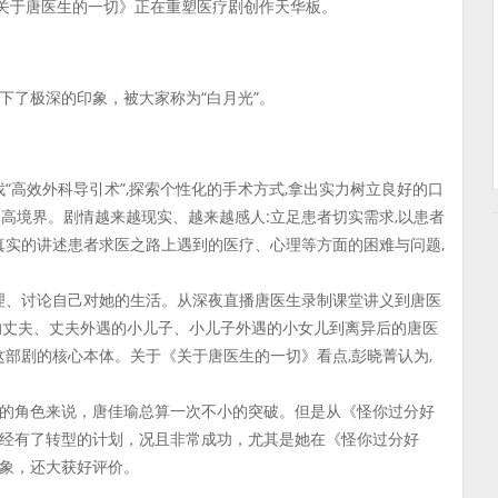
《关于唐医生的一切》正在重塑医疗剧创作天华板。
下了极深的印象，被大家称为“白月光”。
“高效外科导引术”,探索个性化的手术方式,拿出实力树立良好的口
的高境界。剧情越来越现实、越来越感人:立足患者切实需求,以患者
真实的讲述患者求医之路上遇到的医疗、心理等方面的困难与问题,
梳理、讨论自己对她的生活。从深夜直播唐医生录制课堂讲义到唐医
的丈夫、丈夫外遇的小儿子、小儿子外遇的小女儿到离异后的唐医
这部剧的核心本体。关于《关于唐医生的一切》看点,彭晓菁认为,
的角色来说，唐佳瑜总算一次不小的突破。但是从《怪你过分好
经有了转型的计划，况且非常成功，尤其是她在《怪你过分好
象，还大获好评价。