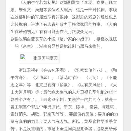
《人的生存若如初见》这部剧聚集了李现、春夏、魏大
勋、朱亚文、吴越等多位名人演员，这是一部时代剧。李现
在这部剧中的军服造型真的很帅，这部剧的戏剧的经过也是
比较燃的，讲述了有志青年致力于挽救家国的故事。《人的
生存若如初见》有有可能会在六月跟观众见面。
剧集改编自蓝艾草的小说《屠户家的小娘子》，接档收视破
一的《余生》，湖南台显然是把该剧当黑马来推的。
浙江卫视有《突破包围圈》、《繁密繁茂的花》、《和
平方舟》、《大博弈》、《落花时节》、《无间》、《不能
志之年》等；北京卫视有《输赢》、《纵有疾风起》、《大
山大河月明》等；最气魄大生气的东方卫视几乎能把这些个
剧整个含有了。上面这些个剧，要说惟一的共同点，就是一
番主演整个都是中年男演员。靳东、陈坤、 秦昊、陈建斌、
雷好消息、胡歌、郭京飞等等， 要颜值有颜值；要真的的力
量有真的的力量；要人气有人气。所以，黄磊这样早着手宣
传，不是没道理的，市场上全是同类型竞争者，必然要给你