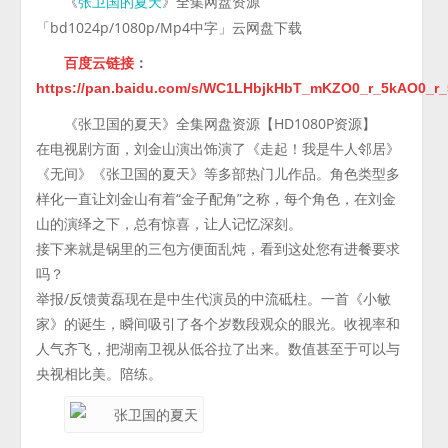
《
》全集网盘资源
张卫国的夏天
「bd1024p/1080p/Mp4中字」云网盘下载
百度云链接
：
https://pan.baidu.com/s/WC1LHbjkHbT_mKZO0_r_5kAO0_
《张卫国的夏天》全集网盘资源【HD1080P资源】
在电视剧方面，刘金山演出饰演了《走起！我是牛人邻居》
《无间》《张卫国的夏天》等多部热门儿作品。角色类型多
样化一直让刘金山有着“金子配角”之称，每个角色，在刘金
山的演绎之下，总有惊喜，让人记忆深刻。
接下来就是锅里的三包方便面乱炖，看到这处您有进餐要求
吗？
举报/反馈黄磊现在是中生代演员的中流砥柱。一首《小敏
家》的诞生，瞬间吸引了各个岁数段观众的眼光。收视率和
人气齐飞，把湖南卫视从低谷拉了出来。数值甚至于可以与
央视相比美。陪练。