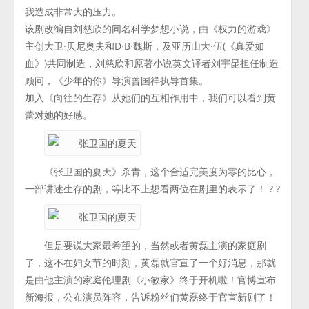
我造成非常大的压力。
该剧改编自刘慈欣的同名科学梦想小说，由《权力的游戏》
主创大卫·贝尼奥夫和D·B·魏斯，及亚历山大·伍(《真爱如
血》)共同制造，刘慈欣和原著小说英文译者刘宇昆担任制造
顾问，《少年的你》导演曾国祥执导首集。
加入《向往的生存》从她们的互相作用中，我们可以看到黄
蕾对她的好感。
《张卫国的夏天》杀青，这个合适完美度为零的比心，
一部讲述生存的剧，等比不上想看两位在剧里的表示了！ ? ?
但是要说大家最希望的，当然或者黄磊主演的家庭剧
了，这不在妇女节的时刻，黄磊就官宣了一个好消息，那就
是由他主演的家庭伦理剧《小敏家》终于开机啦！官博宣布
新海报，公布演员阵容，告诉粉丝们黄磊终于官宣新剧了！