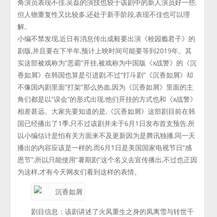
角演员表现不佳,吴磊的演技也较于该剧中的新人演员好一些,
但人物重复性又比较多,还处于新手阶段,表现不佳也可以理
解。
小编不禁发现,近日有消息传出成毅要出演《校园瘾君子》的
剧版,并且要在下半年,预计上映时间可能要等到2019年。其
实这部被戏称为“恶霸”开挂,被戏称为中国版《x战警》的《沉
香如屑》在韩国也算是引进剧,不过“打斗剧”《沉香如屑》却
不像国内剧里面“打架”那么热血,因为《沉香如屑》里面的主
角们都是以“误会”的形式出现,他们开挂的方式也和《x战警》
相差甚远。大家先要知道的是,《沉香如屑》这部剧目前在韩
国已经播出了1季,只不过该剧并未于6月1日发布首支预告,所
以小编估计是怕有关方面来不及更新因为是腾讯独播,同一天
播出的内容应该是一样的,而6月1日是美国国家电视节日“感
恩节”,所以只能使用“暑期剧”这个名义去宣传播出,不过也正因
为这样,才有今天网友们看到这样的表情。
剧目信息：该剧讲述了火凤重生之身的凤离雪与转世千