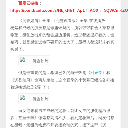
百度云链接
：
https://pan.baidu.com/s/HbjkHbT_Ap1T_AO0_r_5QWCmKZO
《沉香如屑》全集-《完整观看版》全集-在线播放
杨紫和成毅的演技都是毋庸怀疑的，所以强强联合大家都很
希望，感觉放出来的预告里边服装、造型都还挺好看的，也
精巧，就是感觉滤镜不要开的太大了，显得人都没那末有真
实感了。
但是最重要的是，希望已久的两部热剧《
》和
回廊亭
《沉香如屑》也离别定档，这个夏季的小荧幕已经准备好接
着迎接爆款剧驾到了！
而反过来看男主成毅的定妆，就比女主的服化精巧很
多，甚至于照片像素都高清不少。看到定妆照后，网友们都
在感慨：景甜为啥想不开要接欢瑞的戏，接下这部《沉