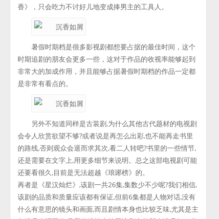
香》，只会吃力不讨好儿地变成捧男主的工具人。
暑假时期档是很多影视剧都想要占据的最佳时间，这个
时期追剧的朋友会更多一些，这对于作品的收视率能够起到
非常大的加成作用，并且能够占据暑假时期档的作品一定都
是非常有看点的。
另外不知道同样是古装剧,为什么其他古代题材的电视剧
会令人欣赏欲望不够?或者说是再怎么出彩,也不能再走书里
的路线,否则观众会退而求其次,看二人转吧?书里的一些情节,
还是需要在文字上,用更多细节来说明。总之这部电视剧可能
还要看很久,目前是无法超越《琅琊榜》的。
再者是《星汉灿烂》,该剧一共26集,集数少不少呢?我们相信,
该剧的品质和质量应该都有保证,但前6集都是人物对话,没有
什么有意思的镜头和画面,而且剧情本身也比较乏味,尤其是主