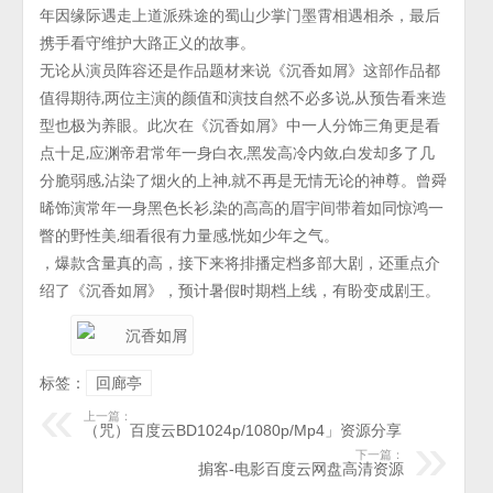
年因缘际遇走上道派殊途的蜀山少掌门墨霄相遇相杀，最后
携手看守维护大路正义的故事。
无论从演员阵容还是作品题材来说《沉香如屑》这部作品都
值得期待,两位主演的颜值和演技自然不必多说,从预告看来造
型也极为养眼。此次在《沉香如屑》中一人分饰三角更是看
点十足,应渊帝君常年一身白衣,黑发高冷内敛,白发却多了几
分脆弱感,沾染了烟火的上神,就不再是无情无论的神尊。曾舜
晞饰演常年一身黑色长衫,染的高高的眉宇间带着如同惊鸿一
瞥的野性美,细看很有力量感,恍如少年之气。
，爆款含量真的高，接下来将排播定档多部大剧，还重点介
绍了《沉香如屑》，预计暑假时期档上线，有盼变成剧王。
标签：
回廊亭
上一篇：
（咒）百度云BD1024p/1080p/Mp4」资源分享
下一篇：
掮客-电影百度云网盘高清资源