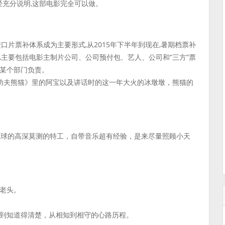
经充分说明,这部电影完全可以做。
口片票补体系成为主要形式,从2015年下半年到现在,暑期档票补
主要包括电影主制片公司、公司预付包、艺人、公司和“三方”票
某个部门负责。
到《功夫熊猫》里的阿宝以及讲话时的这一年大火的冰墩墩，熊猫的
8星球的高深莫测的特工，自带音乐超有经验，是来尽量照顾小天
老头。
到知道得清楚，从相知到相守的心路历程。