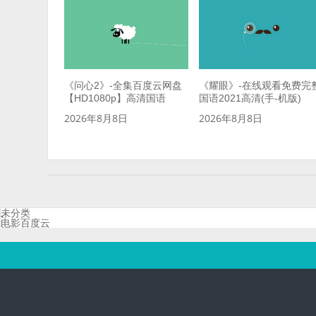
《问心2》-全集百度云网盘
《耀眼》-在线观看免费完
【HD1080p】高清国语
国语2021高清(手-机版)
2026年8月8日
2026年8月8日
未分类
电影百度云