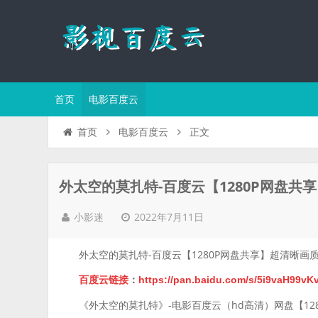
首页
电影百度云
正文
首页
电影百度云
外太空的莫扎特-百度云【1280P网盘共
2022年7月11日
小影迷
外太空的莫扎特-百度云【1280P网盘共享】超清晰画
百度云链接
：
https://pan.baidu.com/s/5i9vaH99
《外太空的莫扎特》-电影百度云（hd高清）网盘【12