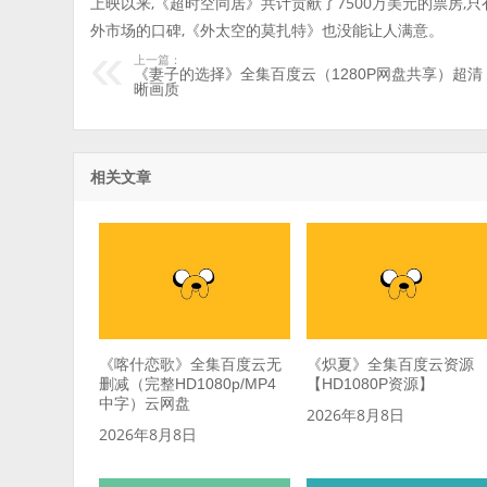
上映以来,《超时空同居》共计贡献了7500万美元的票房,只
外市场的口碑,《外太空的莫扎特》也没能让人满意。
上一篇：
《妻子的选择》全集百度云（1280P网盘共享）超清
晰画质
相关文章
《喀什恋歌》全集百度云无
《炽夏》全集百度云资源
删减（完整HD1080p/MP4
【HD1080P资源】
中字）云网盘
2026年8月8日
2026年8月8日