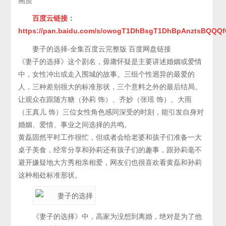
画质
百度云链接
：
https://pan.baidu.com/s/owogT1DhBsgT1DhBpAnztsBQQQ
妻子的选择-全集百度云完整版 百度网盘链接
《妻子的选择》这个剧名，毋庸怀疑是主要讲述婚姻或爱情
中，女性冲出或走入围城的故事。三组个性迥异的最爱的
人，三种差别很大的标准形状，三个意料之外的最后结局。
让观众在跟随方糖（孙莉 饰）、齐妙（张瑶 饰）、大雨
（王真儿 饰）三位女性角色感同深受的时刻，能引发自身对
婚姻、爱情、事业之间选择的共鸣。
黄磊固然平时工作很忙，但或者会给老婆和孩子们准备一大
桌子美食，经常分享和孙莉还有孩子们的趣事，跟孙莉毫不
避开嫌疑地大方秀相亲相爱，网友们也很喜欢看黄磊和孙莉
这种相处标准形状。
《妻子的选择》中，高家为没想到离婚，绝对是为了他