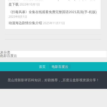
盘下载
2022年10月1日
《扫毒风暴》全集在线观看免费完整国语2021高清(手-机版)
2025年8月1日
动漫海边剧情分集介绍
2025年11月11日
未分类
电影百度云
首页
电影百度云
昆山澄新影评百科知识，好剧推荐，_百度云盘影视资源分享！