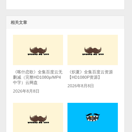
相关文章
《喀什恋歌》全集百度云无
《炽夏》全集百度云资源
删减（完整HD1080p/MP4
【HD1080P资源】
中字）云网盘
2026年8月8日
2026年8月8日