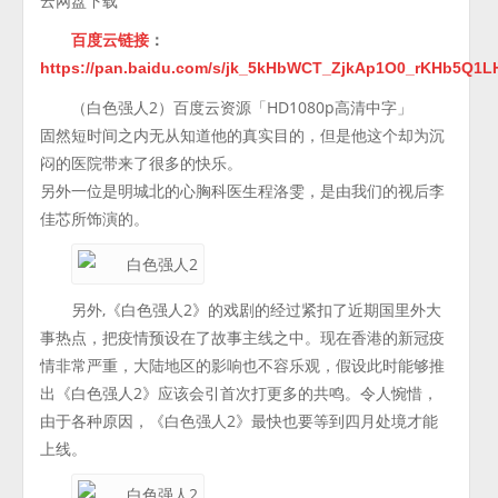
云网盘下载
百度云链接
：
https://pan.baidu.com/s/jk_5kHbWCT_ZjkAp1O0_rKHb5Q
（白色强人2）百度云资源「HD1080p高清中字」
固然短时间之内无从知道他的真实目的，但是他这个却为沉
闷的医院带来了很多的快乐。
另外一位是明城北的心胸科医生程洛雯，是由我们的视后李
佳芯所饰演的。
另外,《白色强人2》的戏剧的经过紧扣了近期国里外大
事热点，把疫情预设在了故事主线之中。现在香港的新冠疫
情非常严重，大陆地区的影响也不容乐观，假设此时能够推
出《白色强人2》应该会引首次打更多的共鸣。令人惋惜，
由于各种原因，《白色强人2》最快也要等到四月处境才能
上线。