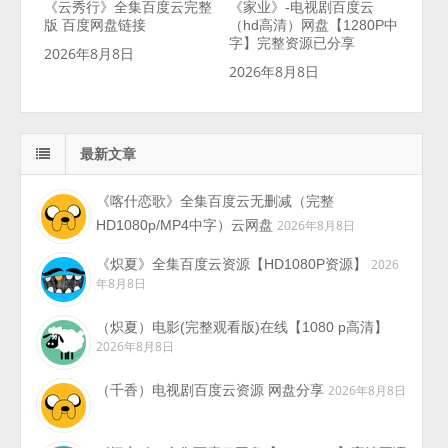
《云秀行》全集百度云完整
《家业》-电视剧百度云
版 百度网盘链接
（hd高清）网盘【1280P中
字】完整资源已分享
2026年8月8日
2026年8月8日
最新文章
《喀什恋歌》全集百度云无删减（完整
HD1080p/MP4中字）云网盘
2026年8月8日
《炽夏》全集百度云资源【HD1080P资源】
2026
年8月8日
（炽夏）电影(完整观看版)在线【1080 p高清】
2026年8月8日
（千香）电视剧百度云资源 网盘分享
2026年8月8日