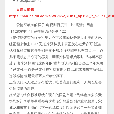
「HD1080p高清中字」
百度云链接
：
https://pan.baidu.com/s/WCmKZjkHbT_Ap1O0_r_5kHbT_AO
爱情应该有的样子-电视剧百度云（hd高清）网盘
【1280P中字】完整资源已分享-122
《爱情应该有的样子》里尹亦可和李泽林分离是由于两人已
经互相来和去1314天,但李泽林从未真正关心过尹亦可,就连
她对花粉过敏这件事都浑然不知,李泽林眼中只有自己,一丁点
儿不照顾忌尹亦可的感觉。当李泽林请求婚姻时,尹亦可不接
受了他,李泽林回想这四年的感情,他认识到自己这些个年忽略
了尹亦可,一直是尹亦可在将就其别人自己,他或者想重新挽回
这段感情,但是最后两人或者分离了。
正所说的人无远虑必有近忧，吃着流量的红利，天然也是会
受到流量的反咬。
姐弟恋的组合标准形状在现在的国剧市场上到终点有多么受
热烈欢迎？单单是看领有这类设定的爆款剧作就能知道，宋
威龙和宋茜主演的《下一站是幸福》以前掀起了一波追剧蓬
焕发展，一个是职场中的气魄大矫健御姐，一个则是刚刚进