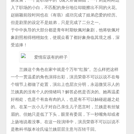
入了职场的小白，不匹配的身分地位却能擦出不同的火花。
赵丽颖前段时间也在《有翡》成功完成了姐弟恋爱的经历。
但是剧里的设定不是姐弟，只是完成了二分之一。
于中中执导的大部分都是青年时期钦佩对象剧，他将钦佩对
象剧照相得栩栩如生，使观众看了都好象身临其境之感，深
受追捧！
兰姨这个角色在家中就是个万年“红脸”。怎么样把这样
一个一贯温柔的角色演得出彩，演员荣蓉不可以以说不在每
个细节上都做了处置，演出上也层次分明，永远微笑示人的
兰姨真的没有个人的情绪吗？解答必然是否决的。她再温柔
好相处，也是个有血有肉的人，也是有不可以触碰超越之处
的。在某一次小儿子对自己亲生儿子恶言时，兰姨是有丝皱
眉的。但她只是低了下头，眼里有委屈，下一秒嘴角却或者
上扬地说着没事。在这一段演绎中，演员荣蓉不可以以说不
是教科书版本诠氏缢兰姨层层主意与百转千回。