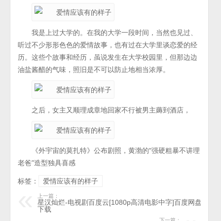
我是上过大学的。在我的大学一段时间，当然也见过、
听过不少形形色色的爱情故事，也有过在大学里谈恋爱的经
历。这些个故事和经历，虽说发生在大学校园里，但那边边
油盐酱醋的气味，照旧是不可以防止地相当浓厚。
之后，女主又顺理成章地回家不行被男主薅到酒店，
《外宇宙的莫扎特》公布剧照，黄渤的“强硬粗暴不讲理
老爸”造型独具喜感
标签：
爱情应该有的样子
上一篇：
星汉灿烂-电视剧百度云[1080p高清电影中字]百度网盘
下载
下一篇：