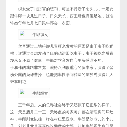
织女受了很厉害的惩罚，可是不肯断了念头儿，一定要
跟牛郎一块儿过日子。日久天长，西王母也拗但是她，就准
许她每年七月七日跟牛郎会一次面。
丝音通过土地得蝉儿青粳米发黄的原因是由于虫子吃稻
根，遂通过金鸡发动全庄的鸡进田吃虫子，虫子被吃光后青
粳米又还原了健康，牛郎对丝音发自心里头感谢不尽。
于和伟的戏路非常宽，演得八利欲熏心的资本家，演得了蛮
横外露的枭雄曹操，也能把率性学问精深的陈独秀演得让人
鼓掌叫绝。
三千年后。人的总称社会终于又还原了它正常的样子。
这一天是腊月二十三，天终点的每家每户都在清理房间拜灶
神，牛郎则像以往一样在村庄里送水。牛郎是刘老儿的小儿
子，刘老儿尤其喜喜好吃懒做的大郎，却把牛郎视为丧门星