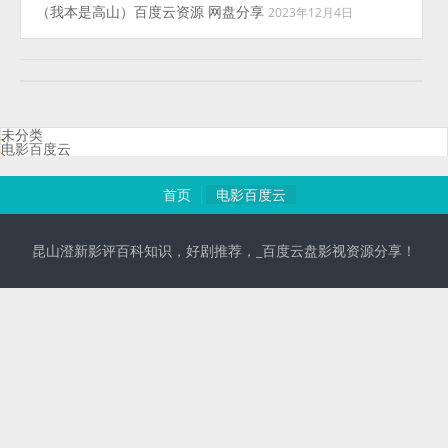
（我本是高山）百度云资源 网盘分享
2023年12月4日
未分类
电影百度云
首页
电影百度云
昆山澄新影评百科知识，好剧推荐，_百度云盘影视资源分享！