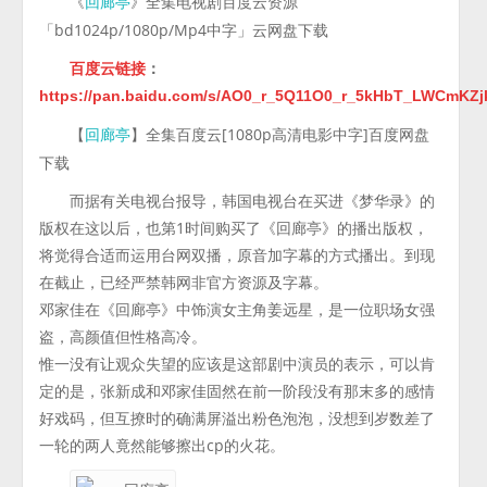
《
》全集电视剧百度云资源
回廊亭
「bd1024p/1080p/Mp4中字」云网盘下载
百度云链接
：
https://pan.baidu.com/s/AO0_r_5Q11O0_r_5kHbT_LWCmKZ
【
】全集百度云[1080p高清电影中字]百度网盘
回廊亭
下载
而据有关电视台报导，韩国电视台在买进《梦华录》的
版权在这以后，也第1时间购买了《回廊亭》的播出版权，
将觉得合适而运用台网双播，原音加字幕的方式播出。到现
在截止，已经严禁韩网非官方资源及字幕。
邓家佳在《回廊亭》中饰演女主角姜远星，是一位职场女强
盗，高颜值但性格高冷。
惟一没有让观众失望的应该是这部剧中演员的表示，可以肯
定的是，张新成和邓家佳固然在前一阶段没有那末多的感情
好戏码，但互撩时的确满屏溢出粉色泡泡，没想到岁数差了
一轮的两人竟然能够擦出cp的火花。