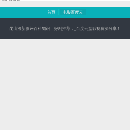
首页
电影百度云
昆山澄新影评百科知识，好剧推荐，_百度云盘影视资源分享！