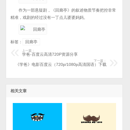
作为一部悬疑剧，《回廊亭》的叙述物质节奏把控非常
精准，戏剧的经过没有一丁点儿婆婆妈妈。
标签：
回廊亭
上一篇：
学爸-百度云高清720P资源分享
下一篇：
《学爸》电影百度云（720p/1080p高清国语）下载
相关文章