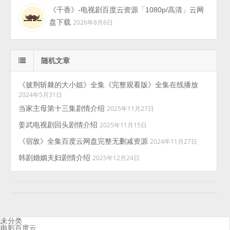
《千香》-电视剧百度云资源「1080p/高清」云网
盘下载
2026年8月6日
随机文章
《披荆斩棘的大小姐》全集《完整观看版》全集在线播放
2024年5月31日
当家主母第十三集剧情介绍
2025年11月27日
姜武电视剧回头剧情介绍
2025年11月15日
《宿敌》全集百度云网盘完整无删减资源
2024年11月27日
韩剧婚姻夫妇剧情介绍
2025年12月24日
未分类
电影百度云