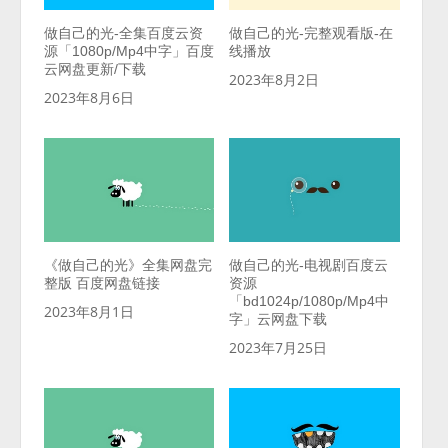
做自己的光-全集百度云资
做自己的光-完整观看版-在
源「1080p/Mp4中字」百度
线播放
云网盘更新/下载
2023年8月2日
2023年8月6日
《做自己的光》全集网盘完
做自己的光-电视剧百度云
整版 百度网盘链接
资源
「bd1024p/1080p/Mp4中
2023年8月1日
字」云网盘下载
2023年7月25日