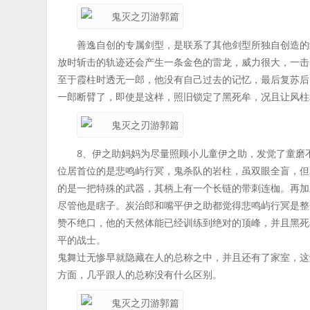
善逸自创的专属剑型，是联系了其他剑型所独自创造的
放时斩击的轨迹还会产生一条金色的雷龙，威力很大，一击
至于霞柱时透无一郎，他没有自己过去的记忆，最后复苏后
一郎断臂了，即使是这样，照旧锁定了黑死牟，况且让风柱
8、伊之助妈妈为尽量照顾小儿童伊之助，发觉了童磨
位居首位的是悲鸣屿行冥，鬼杀队的岩柱，虽双眼全盲，但
的是一把特殊的武器，其柄上有一个长链的带刺连枷。再加
尽管他是瞎子。炭治郎和嘴平伊之助都觉得悲鸣屿行冥是整
赞不绝口，他的天然体能已经训练到绝对的顶峰，并且黑死
平的战士。
鬼舞辻无惨早就隐藏在人的总称之中，并且还有了家室，这
方面，几乎跟人的总称没有什么区别。