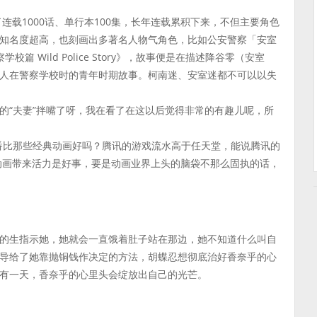
连载1000话、单行本100集，长年连载累积下来，不但主要角色
知名度超高，也刻画出多著名人物气角色，比如公安警察「安室
 Wild Police Story》，故事便是在描述降谷零（安室
人在警察学校时的青年时期故事。柯南迷、安室迷都不可以以失
的“夫妻”拌嘴了呀，我在看了在这以后觉得非常的有趣儿呢，所
番比那些经典动画好吗？腾讯的游戏流水高于任天堂，能说腾讯的
动画带来活力是好事，要是动画业界上头的脑袋不那么固执的话，
的生指示她，她就会一直饿着肚子站在那边，她不知道什么叫自
导给了她靠抛铜钱作决定的方法，胡蝶忍想彻底治好香奈乎的心
有一天，香奈乎的心里头会绽放出自己的光芒。