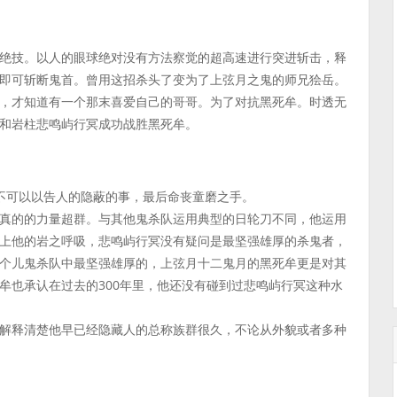
绝技。以人的眼球绝对没有方法察觉的超高速进行突进斩击，释
即可斩断鬼首。曾用这招杀头了变为了上弦月之鬼的师兄狯岳。
，才知道有一个那末喜爱自己的哥哥。为了对抗黑死牟。时透无
和岩柱悲鸣屿行冥成功战胜黑死牟。
不可以以告人的隐蔽的事，最后命丧童磨之手。
真的的力量超群。与其他鬼杀队运用典型的日轮刀不同，他运用
上他的岩之呼吸，悲鸣屿行冥没有疑问是最坚强雄厚的杀鬼者，
个儿鬼杀队中最坚强雄厚的，上弦月十二鬼月的黑死牟更是对其
牟也承认在过去的300年里，他还没有碰到过悲鸣屿行冥这种水
解释清楚他早已经隐藏人的总称族群很久，不论从外貌或者多种