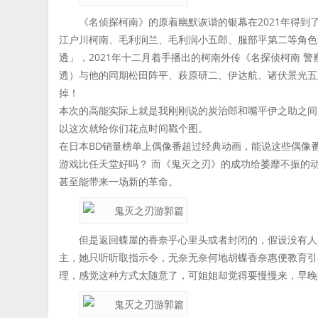
《名侦探柯南》的原着幽默诙谐的银幕在2021年得到了
江户川柯南、毛利润兰、毛利润小五郎、服部平第二等角色
透」，2021年十二月着手播出的柯南外传《名探侦柯南 警察学校篇
透）与他的同期松田阵平、萩原研二、伊达航、诸伏景光五
掉！
本次的高能实际上就是我刚刚说的炭治郎和嘴平伊之助之间
以这次就给你们花点时间戳个图。
在日本BD销量榜单上偶像番超过经典动画，能说这些偶像
游戏比任天堂好吗？ 而《鬼灭之刃》的成功给萎靡不振的
甚至能带来一场新的革命。
但是返回蝶屋的香奈乎心里头或者封闭的，假设没有人
主，她只听听取指示令，无奈无奈何地胡蝶香奈惠便教育引
理，感觉这种方式太随意了，可姐姐却觉得要慢慢来，早晚