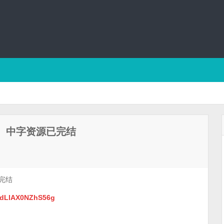
新）中字资源已完结
完结
hydLlAX0NZhS56g