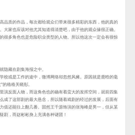
高品质的作品，每次都给观众们带来很多精彩的东西，他的真的
。大家也应该对他尤其知道得清楚吧，由于他的观众缘很正确。
的很多角色也是危险职业类型的人物。所以他这次一定会有很惊
就隐藏在剧集海报之中。
学校或是工作的途中，微博网络却忽然风瘫。原因就是鹿晗的毫
”的格格关晓彤。
里演反面人物，而这角色也的确有着蛮大的发挥空间，就前四集
么成了这部剧的最大悬念，所以随着戏剧的经过的发展，后面有
力值还能往上翻几番。固然王千源饰演的张海峰是男一，但从某
疑剧，而赵彬彬身上充满各种谜团！