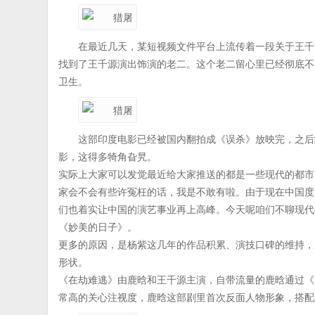
在最近几天，某短视频文件平台上流传着一段关于王千
找到了王千源演出饰演的老二。这个老二留心里已经彻底不
卫生。
这部印度电影已经被国内翻拍成《误杀》放映完，之后续
影，这得多犄角旮旯。
实际上大家可以发觉最近给大家推送的都是一些现代的都市
家会不会有些许冤枉的话，我是不敢有啦。由于现在中国度
们也着实让中国的演艺事业再上高峰。今天呢咱们不聊现代
《妙美的日子》。
更多的原因，是杨紫这几年的作品积累、演技口碑的维持，
形状。
《在劫难逃》由鹿晗和王千源主演，自带流量的鹿晗通过《
常高的关心注视度，鹿晗这部剧里首次反面人物形象，搭配