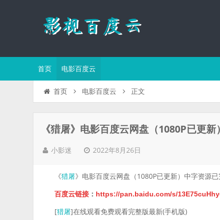
首页
电影百度云
正文
首页
电影百度云
《猎屠》电影百度云网盘（1080P已更
2022年8月26日
小影迷
《
》电影百度云网盘（1080P已更新）中字资源已
猎屠
百度云链接
：
https://pan.baidu.com/s/13E75cuH
[
]在线观看免费观看完整版最新(手机版)
猎屠