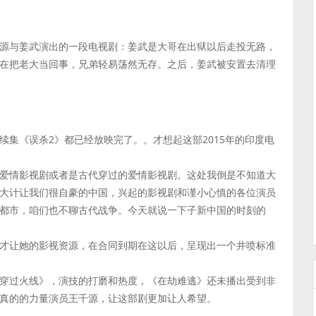
源与姜武演出的一段电视剧：姜武是大哥在出狱以后走投无路，
在把老大当回事，兄弟轻易荡然无存。之后，姜武被安置去清理
集《误杀2》都已经放映完了。。才想起这部2015年的印度电
爱情影视剧或者是古代穿过的爱情影视剧。这处我倒是不知道大
大计让我们很自豪的中国，兴起的影视剧和谨小心慎的各位演员
都市，咱们也不聊古代战争。今天就说一下子新中国的时刻的
才让她的影视资源，在合同到期在这以后，呈现出一个井喷标准
穿过火线》，演技的打磨和热度，《在劫难逃》还未播出受到非
真的的力量演员王千源，让这部剧更加让人希望。