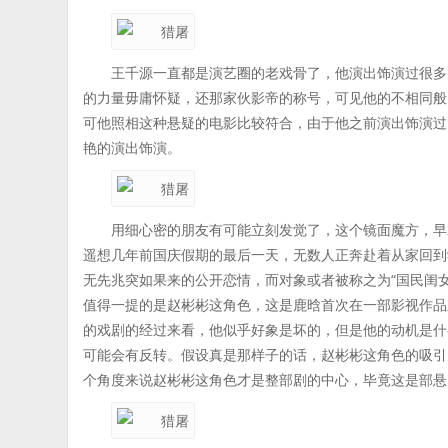
王千源一直都是演艺圈的老戏骨了，他演出饰演过很多
的力量毋庸怀疑，还那家伙影帝的称号，可见他的不相同般
可他照相这种悬疑的电影比较符合，由于他之前演出饰演过
艳的演出饰演。
用细心密的朋友有可能立刻发觉了，这个镜面魔方，早
遥想几年前国庆假期的最后一天，无数人正奔赴着从家回到
无先兆突如果来的公开恋情，而对象或者被称之为“国民闺女
值得一提的是赵彬彬这角色，这是鹿晗首次在一部影视作品
的戏剧的经过来看，他似乎好象是坏的，但是他的动机是什
可能会有反转。假设真是那样子的话，赵彬彬这角色的吸引
个角度来说赵彬彬这角色才是整部剧的中心，毕竟这是部悬