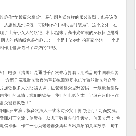
以称作“女版福尔摩斯”。马伊琍各式各样的服装造型，也是该剧
，从旗袍儿到洋装，可以称作“中华民国时装秀”。这个之外，在
现了上海小女人的妖艳。相比起来，高伟光饰演的罗秋恒也是看
度。两人的感情线也很有趣儿：一个是丰姿婥约的富家小姐，一个是
相作用也营造出了浓浓的CP感。
绍，电影《猎屠》是通过千百次专心打磨，用精品向中国群众警
，一方面是展现群众警察为重新挽回遭受电信诈骗的群众群众亏
片加强很多人的防骗认识，让老老群众提升警惕，一般最自觉得
用我们的真情，我们的镜头，我们的电影艺术，记录在反电信诈
群众警察致敬！”
创作团队及主演，就多次深入一线釆访公安干警与她们面对面交流。
警面对面交流，使聚在一块儿了数目多创作素材。何田表示：“希
电信诈骗工作中一心为老老群众勇猛查出真象的真实故事，向中