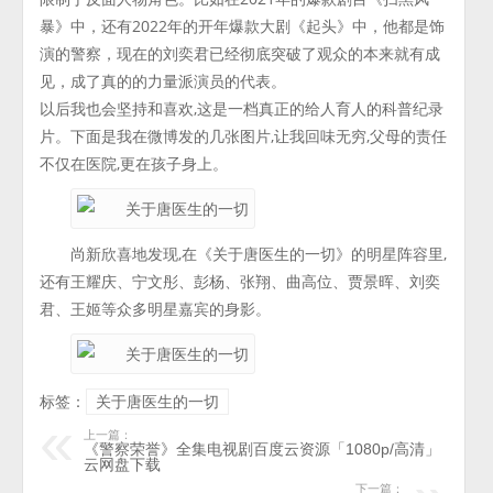
暴》中，还有2022年的开年爆款大剧《起头》中，他都是饰
演的警察，现在的刘奕君已经彻底突破了观众的本来就有成
见，成了真的的力量派演员的代表。
以后我也会坚持和喜欢,这是一档真正的给人育人的科普纪录
片。下面是我在微博发的几张图片,让我回味无穷,父母的责任
不仅在医院,更在孩子身上。
尚新欣喜地发现,在《关于唐医生的一切》的明星阵容里,
还有王耀庆、宁文彤、彭杨、张翔、曲高位、贾景晖、刘奕
君、王姬等众多明星嘉宾的身影。
标签：
关于唐医生的一切
上一篇：
《警察荣誉》全集电视剧百度云资源「1080p/高清」
云网盘下载
下一篇：