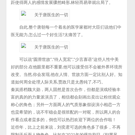
距使得两人的感情发展骤然畸形,林轻而易举就出局了。
自此,整个唐朝每一个着名的医学家都对大臣们说他们中
医无能力,怎么过一个好生活?太痛苦了。
可以说“圆滑世故”,“待人宽宏”,“少言寡语”这些人性中美
好的部分,在他眼里都不重要,他可以接受但不会被外界环境所
改变。当然,你会发现,他在人情、世故方面一定比别人好。知
道如何周全处理人际关系,贾政只是太愚钝了,不巧。
秦岚搭档魏大勋，两人固然是首次合作，但都是演戏经验丰
富的真的的力量派演员了，相信都会刻画出卖出让粉丝观众
称心的角色；另外一方面两人的气质形象假设演小相恋一方
也蛮希望的，说不牢稳会是很班配的一对呢，所以两人的合
作看点或者蛮多的，倒也可以热烈欢迎下两位的合作啦！
近些年，比上之前来说，刘奕君可选的角色多了很多，不再
限制于反面人物角色。比如在2021年的爆款剧目《扫黑风