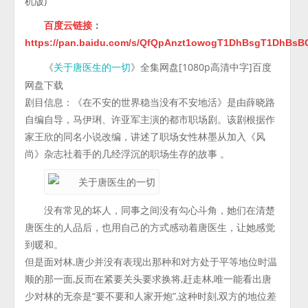
机版)
百度云链接
：
https://pan.baidu.com/s/QfQpAnzt1owogT1DhBsgT1DhBs
《
》全集网盘[1080p高清中字]百度
关于唐医生的一切
网盘下载
剧目信息：《在不安的世界稳当没有不安地活》是由薛晓路
自编自导，马伊琍、许亚军主演的都市职场剧。该剧根据作
家王欣的同名小说改编，讲述了职场女性林墨从加入《风
尚》杂志社着手的几经浮沉的职场生存的故事 。
没有常见的坏人，同事之间没有勾心斗角，她们在清楚
唐医生的人品后，也用自己的方式感动着唐医生，让她感觉
到暖和。
但是面对林,唐少并没有表现出那种和对方处于平等地位时温
顺的那一面,反而在紧要关头要求换将,赶走林,唯一能看出唐
少对林的无奈是“要不要和人家开炮”,这种时刻,双方的地位差