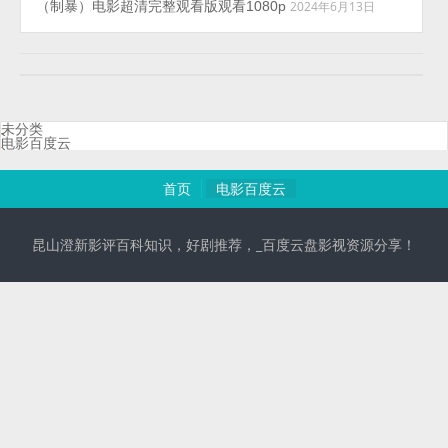
（制暴）电影超清完整观看版观看1080p
2024年6月13日
未分类
电影百度云
首页
电影百度云
昆山澄新影评百科知识，好剧推荐，_百度云盘影视资源分享！