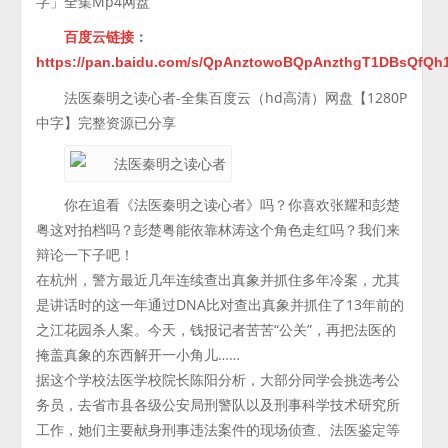
字」全集Mp4网盘
百度云链接
：
https://pan.baidu.com/s/QpAnztowoBQpAnzthgT1DBsQfQh
法医秦明之读心者-全集百度云（hd高清）网盘【1280P
中字】完整资源已分享
你在追看《法医秦明之读心者》吗？你喜欢张耀和彭楚
粤这对拍档吗？彭楚粤能依靠林涛这个角色走红吗？我们来
辩论一下子吧！
在杭州，警方最近几年连续查出真象并抓住多年冷案，尤其
是讲话时的这一年通过DNA比对查出真象并抓住了13年前的
之江花园杀人案。今天，钱报记者苦苦“公关”，再把法医的
掩盖真象的东西解开一小角儿……
据这个学校法医学校院长陈阳分析，大部分同学会挑选考公
务员，去省市县各级公安局刑警队以及刑事科学技术研究所
工作，她们主要献身刑事违法案件的现场侦查、法医鉴定等