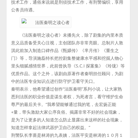
技术工作，通俗来说就是刑侦技术工作，有刑警编织，享用
公务员待遇。
《法医秦明之读心者》未播先火，除了剧集的内里本质
意义品质备受关心注视，主创团队亦非常亮眼。总制片人敦
淇此前加入制造口碑作品《甄嬛传》《芈月传》《重生之
门》等，导演施磊特长把控剧集整健康水平感和挖掘人物心
里头细腻感情世界，此前曾执导《S.C.I 探案集》《玲珑》等
优质作品。这个之外，该剧由原著作者秦明担任顾问，为剧
中的法医专业知识点进行防守护卫看守关口。
秦明表示，他希望通过创作“法医秦明”系列小说，让大家熟
悉到法医的职业价值是谋生者权，为死者言，看守维护生命
尊严的最后关卡。“我希望能够通过我的笔，去宏扬正能
+量，带头激励大家公序良俗。揭露非常不好的社会现象，
是为了让更多的人知道怎么防止显露出来这样的社会现象，
知道怎样拿起法律武器护卫自己的权益。”
刑警队长李蔷是林涛的九表姨，法医平安是林涛的１０月１