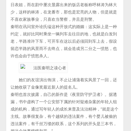
日表姐，而在剧中屡次显露出来的饭店老板称呼林涛为林大
少，这样的林涛，在龙番市，那也是宏亮的人物，但是就是
不喜欢家族事业，只喜欢当警察，并且是刑警。
秦明在讯问室外诠氏缢这种开放式的婚姻：这实际上是一种
约定，就好比同时乘坐一辆列车去往目的地，也就是白发到
老，半路准许下车，可开车在这以后必须回到车上去，假设
留恋半路的风景而不去终点，就会造成另二分之一愤怒，也
许也会由于愤怒杀人。
她们的友谊演出饰演，不止让浦蒲着实风景了一回，还
让她收获了金像奖最近新人的提名儿。
秦明也首次披露，自己的新作是《夜里防守护卫者》。据透
漏，书中虚构了一个公安部下属的针对疑难杂案的年轻人组
成的机构，通过写年轻人的成长来普及法治精神，“就是这个
主线。故事很复杂，有个越狱的违法案件，有个婴儿被偷的
违法案件，有千丝万缕的联系，这个系列的开头是三本书，
把这个故事慢慢剥开。”