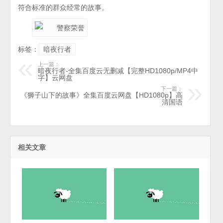
符合标准的群众经常的故事。
标签：
暗夜行者
上一篇：
暗夜行者-全集百度云无删减【完整HD1080p/MP4中
字】云网盘
下一篇：
《狮子山下的故事》全集百度云网盘【HD1080p】高
清国语
相关文章