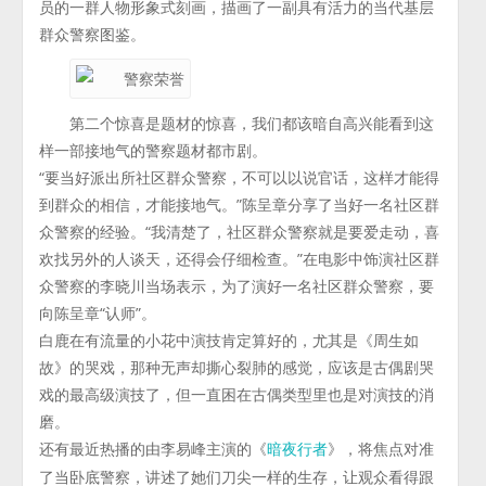
员的一群人物形象式刻画，描画了一副具有活力的当代基层
群众警察图鉴。
第二个惊喜是题材的惊喜，我们都该暗自高兴能看到这
样一部接地气的警察题材都市剧。
“要当好派出所社区群众警察，不可以以说官话，这样才能得
到群众的相信，才能接地气。”陈呈章分享了当好一名社区群
众警察的经验。“我清楚了，社区群众警察就是要爱走动，喜
欢找另外的人谈天，还得会仔细检查。”在电影中饰演社区群
众警察的李晓川当场表示，为了演好一名社区群众警察，要
向陈呈章“认师”。
白鹿在有流量的小花中演技肯定算好的，尤其是《周生如
故》的哭戏，那种无声却撕心裂肺的感觉，应该是古偶剧哭
戏的最高级演技了，但一直困在古偶类型里也是对演技的消
磨。
还有最近热播的由李易峰主演的《
》，将焦点对准
暗夜行者
了当卧底警察，讲述了她们刀尖一样的生存，让观众看得跟