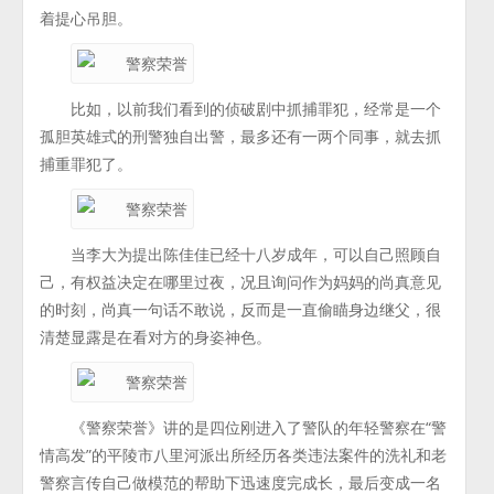
着提心吊胆。
比如，以前我们看到的侦破剧中抓捕罪犯，经常是一个
孤胆英雄式的刑警独自出警，最多还有一两个同事，就去抓
捕重罪犯了。
当李大为提出陈佳佳已经十八岁成年，可以自己照顾自
己，有权益决定在哪里过夜，况且询问作为妈妈的尚真意见
的时刻，尚真一句话不敢说，反而是一直偷瞄身边继父，很
清楚显露是在看对方的身姿神色。
《警察荣誉》讲的是四位刚进入了警队的年轻警察在“警
情高发”的平陵市八里河派出所经历各类违法案件的洗礼和老
警察言传自己做模范的帮助下迅速度完成长，最后变成一名