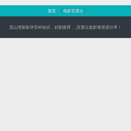
首页
电影百度云
昆山澄新影评百科知识，好剧推荐，_百度云盘影视资源分享！