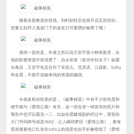
随着全新教派的登场，到时刻转宗也将开启五折折扣，
想要立刻拜入鬼道门下的道友们可要攒好银两了哦！
值得一提的是，作者之所以说王安宇是小鲜肉新贵，从
他的影视资源中就清楚了，自从依靠《发光年轻女子》崭露
头角后，王安宇先后合作了宋祖儿、范丞丞、江疏影、baby
和金晨，不能不说杨单纯的资源的确强。
令很多粉丝惊喜的是，《破事精英》中有不少彩色蛋和
细节都与《爱情公寓》有关，这一些在张一铎宣布的照片和
预告中也可以窥见一二，比如在团建戏剧的经过中，密室的
大门号码牌号就是3602，让人瞬间梦回《爱情公寓》，唐海
星画着紫色口红坐在sofa上的场景也似乎好象暗指了《爱情