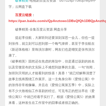
-电视剧百度云资源「bd1024p/1080p/Mp4中
破事精英
字」云网盘下载
百度云链接
：
https://pan.baidu.com/s/QpAnztowo1DBsQfQh1DBQpAnzth
破事精英-全集百度云资源 网盘分享
提起李佳航，大家听到还要深刻深思一会儿，但也一提
到张伟，就立刻可以想到那一个晦气律师，甚至于李佳航在
《新还珠格格》里饰演尔康时，网友们也是嘲笑是张伟演尔
康了。
《破事精英》固然还在焦虑的筹划中，但是通过该剧的姓名
以及官微宣布的文实际上不难想到故事的主题。一句“传闻，
加班到天明的人才能看到的惊喜！真香！”就已经解释清楚了
故事主线将围绕工作展开。这一主角身分和《爱情公寓》中
的张伟非常相像嘛。并且在《爱情公寓第五季》中，实际上
有不少大致相似工作喜剧的经过。可见韦正的想法早在《爱
情公寓5》中就已经着手实行了。根据《爱情公寓5》的效果
来看，这种发生在工作室中的囧事或者很正确的。