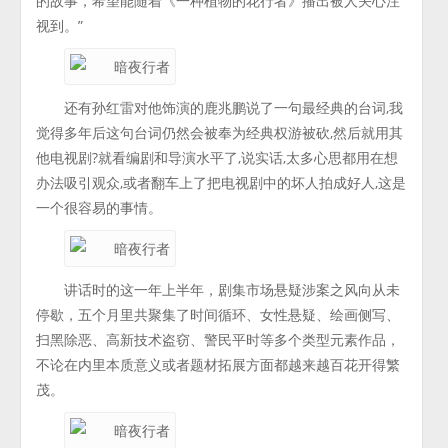
的故事，希望能随着《一种植物的花行者》播出被人关心注
视到。”
还有孙红雷对他饰演的鹿兆鹏说了一句最经典的台词,我
觉得多年后这句台词仍然会被奉为经典权游被砍,然后就用其
他电视剧?就看编剧和导演水平了,说实话,太多心思都用在想
办法吸引观众,或者翻车上了把电视剧中的坏人拍成好人,这是
一个很容易的事情。
讲话时的这一年上半年，剧集市场悬疑涉案之风向从未
停歇，五个月里共聚集了时间循环、女性悬疑、绘画侧写、
扫黑除恶、高新技术盗窃、警民平时等多个类型元素作品，
不论在内里本质意义或者题材拓展方面都越来越百花开得繁
茂。