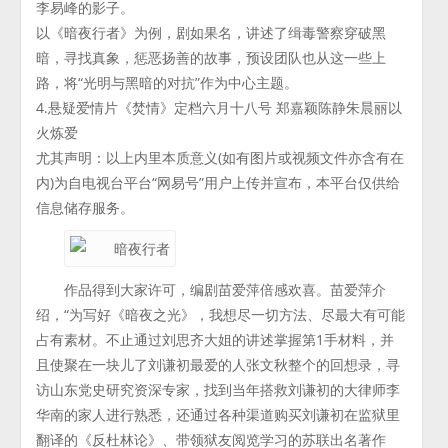
李易峰的影子。
以《暗夜行者》为例，剧如果名，讲述了缉毒警察穿破黑
暗，寻找真象，惩恶扬善的故事，预设团队也从这一些上
路，将“光明与黑暗的对抗”作为中心主题。
4.悬疑爱情片《焚情》定档六月十八号 郑嘉颖陈静朱晨丽以
火炼爱
尤其声明：以上内里本质意义(如有图片或视频文件亦含有在
内)为自电视台平台“网易号”用户上传并宣布，本平台仅供给
信息储存服务。
作品得到大家许可，编剧苗爱萍倍感欢喜。苗爱萍介
绍，“为写好《暗夜之光》，我想尽一切方法、尽最大有可能
占有素材。不止通过刘思齐大姐的讲述掌握第1手材料，并
且使聚在一块儿了刘谦初最爱的人张文秋整个的回想录，寻
访山东党史研究资深专家，找到当年搭救刘谦初的大律师李
华南的家人进行熟悉，还通过各种渠道购买刘谦初在监狱里
翻译的《反杜林论》、带领狱友阅览学习的苏联出名著作