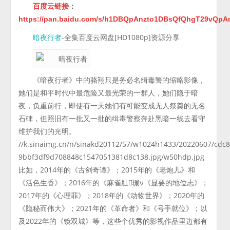
百度云链接
：
https://pan.baidu.com/s/h1DBQpAnzto1DBsQfQhgT29vQpA
-全集百度云网盘[HD1080p]资源分享
暗夜行者
《暗夜行者》中的骆翔只是务必名缉毒警的缩略影像，
她们是和平时代中最危险又最光荣的一群人，她们隐于暗
夜，负重前行，即使有一天她们有可能变成无人祭奠的无名
石碑，但照旧有一批又一批的缉毒警察奔赴黑暗一线去看守
维护我们的光明。
//k.sinaimg.cn/n/sinakd20112/57/w1024h1433/20220607/cdc8
9bbf3df9d708848c1547051381d8c138.jpg/w50hdp.jpg
比如，2014年的《古剑奇谭》；2015年的《老炮儿》和
《活色生香》；2016年的《麻雀肚辗ν《显要的地位志》；
2017年的《心理罪》；2018年的《动物世界》；2020年的
《隐秘而伟大》；2021年的《革命者》和《号手就位》；以
及2022年的《镜双城》等，这些个优秀的影视作品里边都有