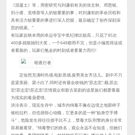
《混凝土》等，周密研究与刘谦初有关的张文秋、邓恩铭、
刘小甫、党维蓉等人的较重要的事，对刘谦初的革命历程和
具有活力较重要的事进行深入挖掘，最后确定了创作深刻深
思的线索。”
有玩家反映本周的幸运夺宝中奖纪律比较高，只花了85次
400多就能抽到大奖，一个648都用不完，但是小编觉得这或
者看脸的，玩家们氪金的时刻或者要量力而行!
定妆照充满时尚感,电影质感,俊男美女齐活儿。剧中不只
是梁美丽、梁小白了,同时还有最会收钱的“苏志宏”,额,苏志
宏!苏志宏!苏志宏!言情观众和新古装剧的追星族们都爱看最
为现实的毒枭爱情。
洪泠表示，现实生存中，城市内缉毒不像在边境之地那样子
催枯拉朽，但也很惊心动魄，它更多的是一种“贴身空手搏
斗”，危险发生得往往措手比不上，禁毒大队刑警的身分非常
容易被看穿。“缉毒警们的姓名，观众永远不会知道，但她们