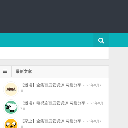
最新文章
【迷墙】全集百度云资源 网盘分享
2026年8月7
日
（迷墙）电视剧百度云资源 网盘分享
2026年8月
7日
【家业】全集百度云资源 网盘分享
2026年8月7
日