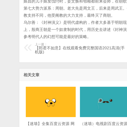
姬昌的儿子姬发伐纣时，姜文焕和鄂顺都前来会师，在朝歌
第七大势力派系：周朝。老大先是周文王，后来是周武王。
教支持不同，他受阐教的大力支持，最终灭了商朝。
乌尔善：《封神演义》是明代虚构的，作者大多基于明朝现
上，殷商王朝是一个奴隶制的时代，用历史去讲述《封神演
参考明代人的幻想可能是最好的策略。
上一篇：
【郎君不如意】在线观看免费完整国语2021高清(手
机版)
相关文章
【迷墙】全集百度云资源 网
（迷墙）电视剧百度云资