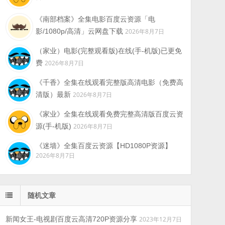
《南部档案》全集电影百度云资源「电
影/1080p/高清」云网盘下载
2026年8月7日
（家业）电影(完整观看版)在线(手-机版)已更免
费
2026年8月7日
《千香》全集在线观看完整版高清电影（免费高
清版）最新
2026年8月7日
《家业》全集在线观看免费完整高清版百度云资
源(手-机版)
2026年8月7日
《迷墙》全集百度云资源【HD1080P资源】
2026年8月7日
随机文章
新闻女王-电视剧百度云高清720P资源分享
2023年12月7日