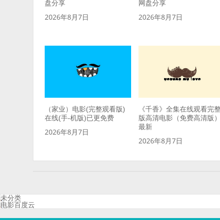
盘分享
网盘分享
2026年8月7日
2026年8月7日
（家业）电影(完整观看版)
《千香》全集在线观看完
在线(手-机版)已更免费
版高清电影（免费高清版
最新
2026年8月7日
2026年8月7日
未分类
电影百度云