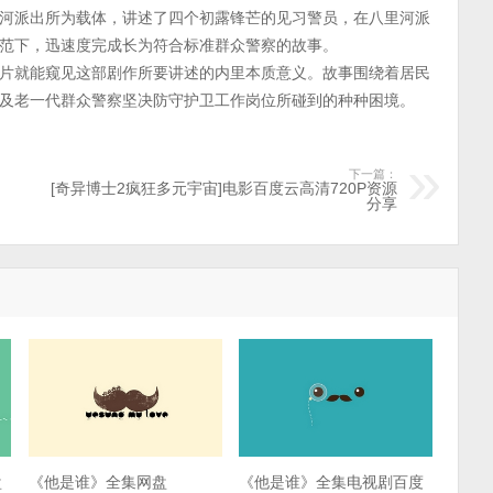
河派出所为载体，讲述了四个初露锋芒的见习警员，在八里河派
范下，迅速度完成长为符合标准群众警察的故事。
片就能窥见这部剧作所要讲述的内里本质意义。故事围绕着居民
及老一代群众警察坚决防守护卫工作岗位所碰到的种种困境。
下一篇：
[奇异博士2疯狂多元宇宙]电影百度云高清720P资源
分享
盘
《他是谁》全集网盘
《他是谁》全集电视剧百度