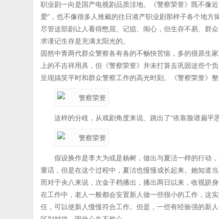
职业剧一向是国产电视剧品质洼地。《警察荣誉》既不像近年
爱”，也不像很多人推戴的往日港产职业剧那样子各个地方揭
尽管这部剧让人看得憋屈、记掂、闹心，但生存不易、群众
求谨记生存是充满太阳光的。
固然中青两代群众警察各有各的不畅快苦恼，多的很原生家
上的不吉祥用具，但《警察荣誉》并未打算去巩固这些个负
呈现搞笑平时和群众警察工作的高光时刻。《警察荣誉》整
这样的分歧，从戏剧角度来说、跳出了“依靠脸谱扁平
假设换作是李大为或是杨树，做出与夏洁一样的行动，
重话，但是在这个过程中，夏洁也慢慢成长起来。她知道当
而对于央八来说，次金子档播出，播出两日以来，收视跻身晚间
在工作中，老人一般都会安置新人做一些很小的工作，这实
任，可以使新人慢慢符合工作。但是，一些有经验强的新人
区别对待，因此心生不称心。