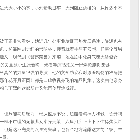
边大大小小的事，小到帮助挪车，大到阻止跳楼的，从许多个不
被于正非常看好，她近几年处事业发展形势发展迅速，资源也有
凯，和靠网剧走红的邢昭林，接着就着手与罗云熙、任嘉伦等男
鹿又一现代剧《警察荣誉》来袭，她在剧中化身气魄大矫健女
的的力量派小生张若昀，光看导演感觉又一部爆款剧将要诞
当真的的力量很强的导演，他的文学功底和对原著精髓的准确把
那年花开月正圆》都是口碑收视齐飞的精品剧集，这次由他亲身
相信丁黑的这部新作又能再创辉煌成绩。
，也只能马后鞍前，端屎擦尿不说，还赔着精神力和钱；徐开聘
一群不讲理的无赖儿女束身无策；八里河所上上下下忙得焦头烂
，但是这不完美的八里河警事，也各个地方流露这大简至臻、生
+量。