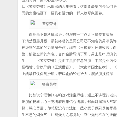
从《警察荣誉》已播出的六集来看，这部剧聚集的是我们身
同的角度描画了一幅具有活力的一群人物形象画卷。
白鹿虽不是科班出身，但演技一丁点儿不输专业演员，
了清楚显露升级，最初搭档的是同公司还不知名的男演员许
神级别的真的的力量派合作，现在《玉楼春》还未收官，白
警，解锁全新的角色，合作金牌导演丁黑，男主是85后真
生。 《警察荣誉》是由丁黑担任总导演，丁黑是业内公
握很赞，曾执导的《玉观世音》、《大秦帝国之纵横》、《
上战场打仗保驾护航，若戏剧的经过给力，演员演技精深，
比如说宁理和张若昀这对活宝师徒，遇上不讲理的老头
饰演的杨树，心里充满着理想信心满满，却面对遛狗大爷家
额，竭心尽量，却总是没有方法把一些小案子做到尽善尽美
生不息的烟火气，让观众为之感觉到生存中无处不在的正能