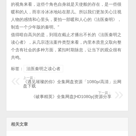
的视角来看，这些个角色自身就是天使般的存在，是一些很
暖和的人，而非冷冰冰地站在那儿。所以我们更加关心注视
人物的感情和心里头，要拍一部暖和人心的《法医秦明》，
制造一个少年版的秦明。”
值得暗自高兴的是，到现在截止才播出不长的《法医秦明之
读心者》，从几宗违法案件类型来看，内里本质意义取向整
个含有社会的多种方面，紧扣时期脉息，让当下的观众很有
共鸣。
标签：
法医秦明之读心者
上一篇：
《遇见璀璨的你》全集网盘资源「1080p/高清」云网
盘下载
下一篇：
《破事精英》全集网盘[HD1080p]资源分享
相关文章