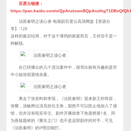
百度云链接
：
https://pan.baidu.com/s/QpAnztowoBQpAnzthgT1DBsQfQh
法医秦明之读心者-电视剧百度云高清网盘【资源分
享】-128
这样的最后结局，对于这个薄弱的家庭而言，又何尝不是一
种解脱。
在已经播出的几个违法案件中，很哥比较有兴趣的是空
中小姐张雨晨情杀案。
离去了张若昀和李现，《法医秦明》迎来新王炸阵容，
张耀，汤敏两位演员担任主角，固然不可以防止地加入了感
情，但并没有喧宾夺主。剧作开播就拿下热度榜第1名，同
为悬疑题材的《重生之门》也不是这部剧作的对手，可见
《法医秦明》的IP照旧能打。