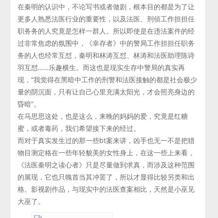
在秦明的认识中，不论写书或者做剧，根本目的都是为了让
更多人熟悉法医行业的重要性，以及法医、刑侦工作担担任
职务务的人究竟是怎样一群人。所以即使是在违法案件的经
过非常焦虑的氛围中，《幸存者》中的警局工作担担任职务
务的人也经常互怼，秦明和林涛互怼、林涛和法医助理陈诗
羽互怼……乐趣横生。而这也是现实生存中警局的真实再
现，“我觉得在黑暗中工作的刑警和法医接触的都是社会极少
量的阴沉面，只有让自己心里充满太阳光，才会照亮身边的
昏暗”。
在马思思这处，也是这么，来晚的妈妈的爱，究竟是红糖
蜜，或者毒药，我们希望接下来的经过。
而对于真实发生过的那一些bt案来讲，凶手也无一不是把猎
物目测定格在一些年轻貌美的女性身上，在这一些上来看，
《法医秦明之读心者》只是尽量做到求真，而涉及这种范围
的展现，它也只魄首当其冲罢了，所以才显得比较另类和出
格。影视剧作品，与现实中的法医查案相比，天然是小巫见
大巫了。