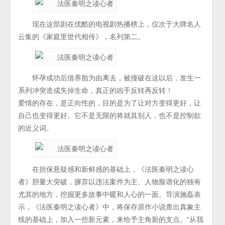
现在这部剧在优酷的电视剧热播榜上，仅次于大牌名人
云集的《家庭里世代相传》，名列第二。
怀孕成功后借养胎为由离去，被撞破在这以后，发生一
系列冲突造成失掉生命，真正的凶手反转再反转！
爱情的存在，是正向性的，目的是为了让对方变得更好，让
自己也变得更好。它不是无限的将就其别人，也不是控制欲
的近义词。
在担保悬疑感和新鲜感的基础上，《法医秦明之读心
者》胆量大突破，摒弃以违法案件为主、人物脸谱化的独有
尤其的地方，挖掘更多故事中暖和人心的一面。导演施磊表
示，《法医秦明之读心者》中，将保存原作小说查出真象主
线的基础上，加入一些新元素，来给予主角新的支点。“从我