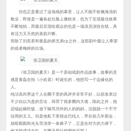
但也正是看过了这场戏的幕里，让人不能不钦佩海清的
敬业，即使是一遍各处往脸上撒粉末，也为了呈现最佳效果
不断地拍，而最后呈现给观众的也是一场演员演技在线，具
有活力又天然的喜剧片断。
而除了刘奕君和黄磊的师兄弟cp之外，这部剧中最让人希望
的或者梅婷的出场。
《张卫国的夏天》是一个原创戏剧作品故事，故事的灵
感是黄磊在拍《小欢喜》时诞生的，他想写一个边缘化的
人。
纯洁高尚男这个人在圈子里的风评并非常不好，以前发表过
不少自以为是的言论，得罪了很多圈内大佬，除此之外，他
还端起碗吃饭，放下碗骂另外的人的妈妈，活脱脱一个不守
信用的主儿。但是他私下里很会巴结人，早在前几年那会，
就暗戳戳和光头导演穿一条裤子了，正是在对方的力捧下，
他才能成功走红，在圈子里站稳脚的后部！