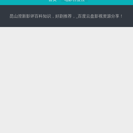
昆山澄新影评百科知识，好剧推荐，_百度云盘影视资源分享！