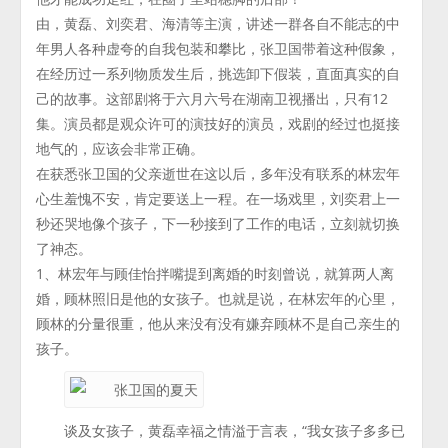
由，黄磊、刘奕君、海清等主演，讲述一群各自不能志的中
年男人各种虚夸的自我包装和攀比，张卫国带着这种假象，
在经历过一系列物质发生后，挑选卸下假装，直面真实的自
己的故事。这部剧将于六月六号在湖南卫视播出，只有12
集。演员都是观众许可的演技好的演员，戏剧的经过也挺接
地气的，应该会非常正确。
在获悉张卫国的父亲逝世在这以后，多年没有联系的林宏年
心生羞愧不安，肯定要送上一程。在一场戏里，刘奕君上一
秒还哭地像个孩子，下一秒接到了工作的电话，立刻就切换
了神态。
1、林宏年与顾佳怡拌嘴提到离婚的时刻曾说，就算两人离
婚，顾林照旧是他的女孩子。也就是说，在林宏年的心里，
顾林的分量很重，他从来没有没有嫌弃顾林不是自己亲生的
孩子。
谈及女孩子，黄磊幸福之情溢于言表，“我女孩子多多已