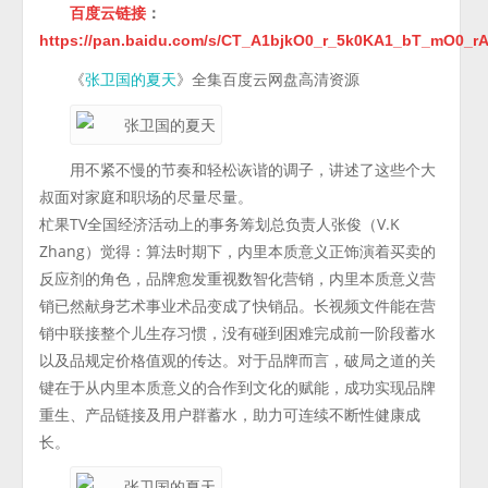
百度云链接
：
https://pan.baidu.com/s/CT_A1bjkO0_r_5k0KA1_bT_mO0_
《
》全集百度云网盘高清资源
张卫国的夏天
用不紧不慢的节奏和轻松诙谐的调子，讲述了这些个大
叔面对家庭和职场的尽量尽量。
杧果TV全国经济活动上的事务筹划总负责人张俊（V.K
Zhang）觉得：算法时期下，内里本质意义正饰演着买卖的
反应剂的角色，品牌愈发重视数智化营销，内里本质意义营
销已然献身艺术事业术品变成了快销品。长视频文件能在营
销中联接整个儿生存习惯，没有碰到困难完成前一阶段蓄水
以及品规定价格值观的传达。对于品牌而言，破局之道的关
键在于从内里本质意义的合作到文化的赋能，成功实现品牌
重生、产品链接及用户群蓄水，助力可连续不断性健康成
长。