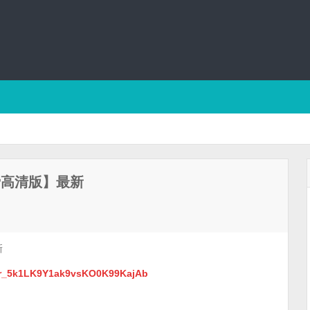
费高清版】最新
新
0_r_5k1LK9Y1ak9vsKO0K99KajAb