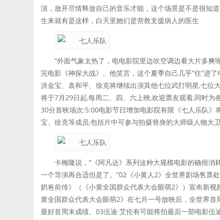
演，放开尽情释放自己的音乐才能，这个场景是不是很知道
生来就有是这样，白天里她们是营救支援病人的医生
“外面气象太热了，电电影院里边吹空调边看大片多爽
完电影《神探大战》。他笑言，这个夏季自己几乎“住”进
洪金宝、袁和平、徐克将继续出演其他七位武打明星,七位
将于7月29日起,每周二、四、六上映,欢迎票友观看,同时
30分首映场次:5:00电影节日增加电影院有限《七人乐
宝、徐克等成员,包括片中可参与拍摄替身的大师级人物大卫·
卡梅隆说，“《阿凡达》系列这种大规模电影的确很消
一个导演再合适但是了。”02《小黄人2》全世界剧场售票
奶爸前传》（《小黄全国群众代表大会眼萌2》）宣布新视
黄全国群众代表大会眼萌2》在七月一号放映后，全世界首
最好首周末成绩。03伍迪·艾伦有可能将拍最后一部电影伍