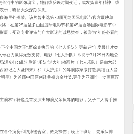
历史长河中的影像瑰宝，她们或反映时期变迁，或发扬青年精神，或
表示，唤起大众深刻深思。
多海里外殊荣。该片曾中选第73届戛纳国际电影节官方展映单
观众奖；在第25届釜多山国度际电影节和第45届香港国际电影节中
影展，受到专业评审与广大影迷的诚恳赞誉，被誉为“年份必看的
下个中国之王”,而徐克执导的《七人乐队》更获评“年度最佳片类
入号召力赢得无数支持。电影《七人乐队》即将于7月29日内地公
场观众打call,沈腾组“乐队”过大年!动画片《七人乐队》是由六部
西游记之大圣归来》和《大护法》的导演陈家康打造,集结百人音
《大明星》为首届中国原创经典盛典金牌奖,更作为亚洲唯一动画巨匠
主演林宇轩也是首次演出饰演父亲执导的电影，父子二人携手推
在各个病房和切掉缝合室，救死扶伤；晚上下班后，去乐队排