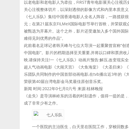
以老电影和老电影人为牵拉，FIRST青年电影展关心注视
关心注视整体切片，以深刻透彻的影像方式和内里本质意义
《七人乐队》集结中国香港电影人全名人阵容，一路揽获很
元；在第21届东京FILMeX国际电影节举行首映，并荣获
被甄选为开幕片。这个之外，影片还受邀加入多个国外国际
难得见到优秀的作品”。
此前着名足球记者韩天峰与七位大导演一起重聚曾宣称“创造
中国电影”。影片的档期选择至关重要,并将以口碑和票房收
映,请保持关注!一《七人乐队》动画片预告:解压,改变现实全
超人气动画电影《大闹天宫》《大鱼海棠》《大圣归来》《
乐团队共同制作的中国首部动画电影,在tvb播出近3年的
荣获第40届台湾电影金马奖最佳原创音乐奖。
新闻 时间:2022年0七月0六号 来源:桂林晚报
《走失》是导演林岭东的活着的时刻遗作，值得一提的是，
成了非常少有之作。
一个医院的主治医生，白天里在医院工作，穿梭回数多