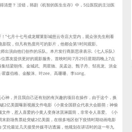
得清楚？ 没错，韩剧《机智的医生生存》中，5位医院的主治医
呀！”七月十七号成龙耀莱影城慈云寺店大堂内，观众张先生刚看
了电影院，但凡有热度尚可的影片，他都会第1时间观影。
大师出演由他们创作的乐队。本片发行商新思录表示,《七人乐队》
为各位票友提供更好的观影服务。首映时间:7月29日星期四晚上7点
队》将集结梁朝伟、金城武、周星驰、吴孟达、甄子丹、邹兆龙、洪金
霍森伯格、金酸洙、叶zee、高珊珊、李song。
耗心神，并且我自己还有别的有兴趣的项目在操作，由于这个，换
处破2亿美圆曝新视频文件电影《小黄全国群众代表大会眼萌：神偷
频文件，惹人喜爱的小黄人变身冰淇淋圆筒，非常令人喜爱。《小
周末剧场售票处突破2亿美圆，在很多地区创下疫情时期动画电影
迪·艾伦最近几天接受外媒寻访透漏，他规划在讲话时的这一年九