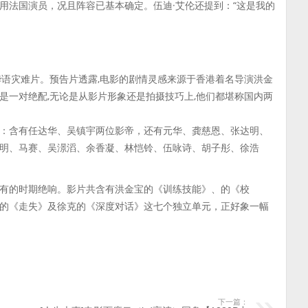
用法国演员，况且阵容已基本确定。伍迪·艾伦还提到：“这是我的
华语灾难片。预告片透露,电影的剧情灵感来源于香港着名导演洪金
是一对绝配,无论是从影片形象还是拍摄技巧上,他们都堪称国内两
：含有任达华、吴镇宇两位影帝，还有元华、龚慈恩、张达明、
明、马赛、吴澋滔、余香凝、林恺铃、伍咏诗、胡子彤、徐浩
有的时期绝响。影片共含有洪金宝的《训练技能》、的《校
的《走失》及徐克的《深度对话》这七个独立单元，正好象一幅
下一篇：