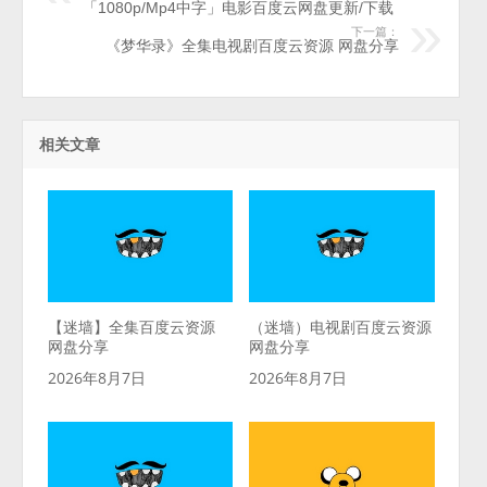
「1080p/Mp4中字」电影百度云网盘更新/下载
下一篇：
《梦华录》全集电视剧百度云资源 网盘分享
相关文章
【迷墙】全集百度云资源
（迷墙）电视剧百度云资源
网盘分享
网盘分享
2026年8月7日
2026年8月7日