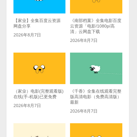
【家业】全集百度云资源
《南部档案》全集电影百度
网盘分享
云资源「电影/1080p/高
清」云网盘下载
2026年8月7日
2026年8月7日
（家业）电影(完整观看版)
《千香》全集在线观看完整
在线(手-机版)已更免费
版高清电影（免费高清版）
最新
2026年8月7日
2026年8月7日