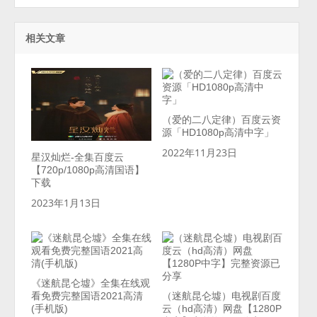
相关文章
（爱的二八定律）百度云资
源「HD1080p高清中字」
2022年11月23日
星汉灿烂-全集百度云
【720p/1080p高清国语】
下载
2023年1月13日
《迷航昆仑墟》全集在线观
看免费完整国语2021高清
（迷航昆仑墟）电视剧百度
(手机版)
云（hd高清）网盘【1280P