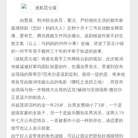
由曹盾、荆冲联合执导，董洁、尹昉领衔主演的都市家
庭感情剧《您好！妈妈大人》定档十月十三号在优酷全网首
播，爱奇艺、腾讯视频文件同步播出。该剧根据作家不好生
散文集《云上：与妈妈的99件小事》改编，讲述了苏北小镇
的一对平常母子横跨三十年的半辈子轨迹的故事。
《迷航昆仑墟》将最先着手工作网络台剧的规划，此次银润
传媒诚邀好莱坞团队加盟创作，也属业界首次。受邀到宣布
会现场的斯蒂芬?范米尔是该剧监制。值得一提的是，将来他
将执导由银润传媒出品的电影《哪吒之龙胆之地》，而宣布
会现场与他一并规模大出席的迈克?赫德与安德瑞斯·撒切尔
正是该片的制造人。
何超莲讲话时的这一年29岁，比男友窦骁小了3岁，一个是
超级富豪的女孩子，另一个是娱乐圈知名男演员，这两人19
年七月公布恋情后，一直被看作小说一样的存在，谈恋爱的
细节也让人表示甜蜜。
由于好人设带来的角色滤镜，可以让观众把那份好感移情到