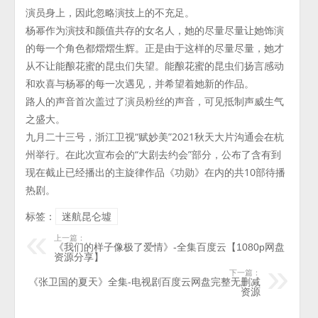
演员身上，因此忽略演技上的不充足。
杨幂作为演技和颜值共存的女名人，她的尽量尽量让她饰演
的每一个角色都熠熠生辉。正是由于这样的尽量尽量，她才
从不让能酿花蜜的昆虫们失望。能酿花蜜的昆虫们扬言感动
和欢喜与杨幂的每一次遇见，并希望着她新的作品。
路人的声音首次盖过了演员粉丝的声音，可见抵制声威生气
之盛大。
九月二十三号，浙江卫视“赋妙美”2021秋天大片沟通会在杭
州举行。在此次宣布会的“大剧去约会”部分，公布了含有到
现在截止已经播出的主旋律作品《功勋》在内的共10部待播
热剧。
标签：
迷航昆仑墟
上一篇：
《我们的样子像极了爱情》-全集百度云【1080p网盘
资源分享】
下一篇：
《张卫国的夏天》全集-电视剧百度云网盘完整无删减
资源