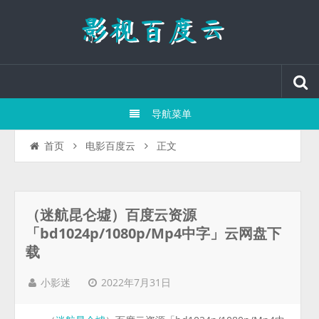
导航菜单
正文
首页
电影百度云
（迷航昆仑墟）百度云资源
「bd1024p/1080p/Mp4中字」云网盘下
载
2022年7月31日
小影迷