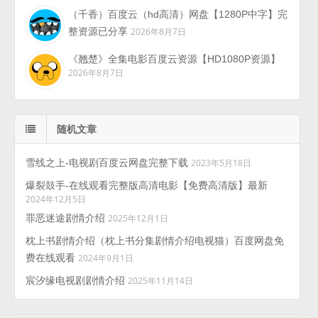
（千香）百度云（hd高清）网盘【1280P中字】完
整资源已分享
2026年8月7日
《翘楚》全集电影百度云资源【HD1080P资源】
2026年8月7日
随机文章
雪线之上-电视剧百度云网盘完整下载
2023年5月18日
爆裂鼓手-在线观看完整版高清电影【免费高清版】最新
2024年12月5日
罪恶迷途剧情介绍
2025年12月1日
枕上书剧情介绍（枕上书分集剧情介绍电视猫）百度网盘免
费在线观看
2024年9月1日
宸汐缘电视剧剧情介绍
2025年11月14日