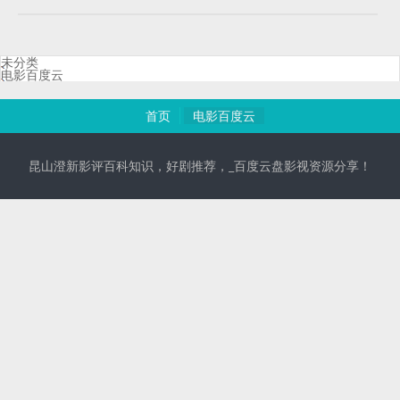
未分类
电影百度云
首页
电影百度云
昆山澄新影评百科知识，好剧推荐，_百度云盘影视资源分享！