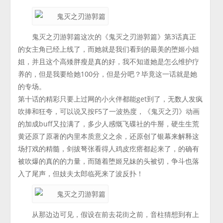
鬼灭之刃游郭篇这次的《鬼灭之刃游郭篇》第3话真正
的女主角已经上线了，而她就是我们看到的最美的堕姬小姐
姐，并且这个高矮胖瘦是真的好，我不知道她是怎么维护疗
养的，但是我要给她100分，但是分吧？毕竟这一话就是她
的专场。
第十话的精彩只要上过网的小火伴都能get到了，无数人发疯
吹捧和狂夸，可以说又按F5了一波热度，《鬼灭之刃》动画
的加成buff又拉满了，多少人感慨飞碟社的牛掰，硬生生荒
黄还原了原著的内里本质意义之余，还原创了银幕来解释这
场打戏的精髓，剑拔弩张看得人鸡皮疙瘩都起来了，的确有
被吹爆的真的的力量，而随着堕姬兄妹的头被切，争斗也落
入了尾声，但妓夫太郎临死来了波反扑！
从那边边可见，假设在前去花街之前，音柱猜想到有上