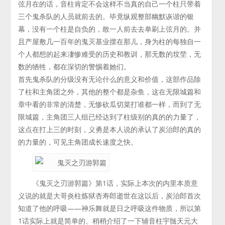
弦月在的话，音柱肯定不会这样不当真的自己一个柱只带着
三个鬼杀队的人员就前去的。毕竟纵观整部幽默诙谐的银
幕，没有一个柱是自负的，敢一人前去去单刷上弦月的。并
且产屋敷几一百年的鬼灭基业摆在那儿，身为柱的每独自一
个人都想的起来凄惨难受的历史和教训，那无数的坟茔，无
数的牺牲，都在深切的警惕着她们。
首先鬼杀队的分级没有无论什么的意义和价值，这部作品除
了柱和主角团之外，其他的整个都是杂鱼，这在无限城篇和
章中看的非常的清楚，无惨砍瓜切菜打谁都一样，而到了无
限城篇，主角团三人组已经达到了柱级别的真的的力量了，
这点在打上三的时刻，义勇是本人说的承认了炭治郎的真的
的力量的，可见主角团成长速度之快。
《鬼灭之刃游郭篇》第1话，实际上本次的内里本质意
义说的就是大哥炎柱炼狱杏寿郎逝世在这以后，炭治郎首次
知道了他的呼吸——神乐舞就是日之呼吸这件物质，所以第
1话实际上就是简单的、稍稍介绍了一下辅音柱宇髄天元大