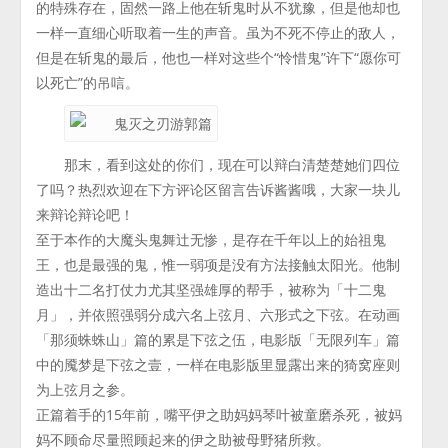
的特殊存在，固然一路上他在斩鬼时从不犹豫，但是他却也
一样一直细心听取着一生的声音。虽为不死不停止的敌人，
但是在斩鬼的最后，他也一样对这些个“怜惜鬼”许下“愿你可
以死亡”的吊唁。
那末，看到这处的你们，现在可以辩白清楚楚她们四位
了吗？热烈欢迎在下方评论区留言告诉酱酱哦，大家一块儿
来辩论辩论吧！
至于本作的大魔头鬼舞辻无惨，是存在千年以上的始祖鬼
王，也是最强的鬼，惟一弱项是没有方法接触太阳光。他制
造出十二名打仗力尤其坚强雄厚的帮手，被称为「十二鬼
月」，并依照强弱分成六名上弦月、六形式之下弦。在动画
「那须蛛蛛山」篇的累是下弦之伍，电影版「无限列车」篇
中的魇梦是下弦之壹，一样在电影版里显露出来的猗窝座则
为上弦月之参。
正篇着手的15年前，嘴平伊之助妈妈琴叶被童磨杀死，被妈
妈不顾命尽量照顾起来的伊之助被母野猪所救。