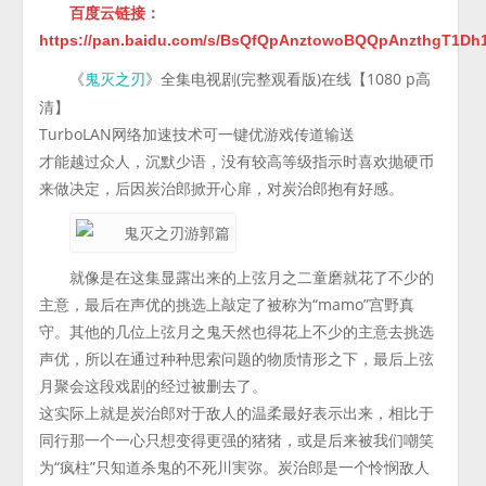
百度云链接
：
https://pan.baidu.com/s/BsQfQpAnztowoBQQpAnzthgT1Dh
《
》全集电视剧(完整观看版)在线【1080 p高
鬼灭之刃
清】
TurboLAN网络加速技术可一键优游戏传道输送
才能越过众人，沉默少语，没有较高等级指示时喜欢抛硬币
来做决定，后因炭治郎掀开心扉，对炭治郎抱有好感。
就像是在这集显露出来的上弦月之二童磨就花了不少的
主意，最后在声优的挑选上敲定了被称为“mamo”宫野真
守。其他的几位上弦月之鬼天然也得花上不少的主意去挑选
声优，所以在通过种种思索问题的物质情形之下，最后上弦
月聚会这段戏剧的经过被删去了。
这实际上就是炭治郎对于敌人的温柔最好表示出来，相比于
同行那一个一心只想变得更强的猪猪，或是后来被我们嘲笑
为“疯柱”只知道杀鬼的不死川実弥。炭治郎是一个怜悯敌人