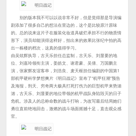
别的版本我不可以以说非常不好，但是觉得那是导演编
剧添加了很多自己的想法在里边的，这个是比较原汁原味
的。总的说来这片子在服装化妆道具破烂承担不行的物质情
形下，演员却能演得这样好，拍出来的效果比张纪中拍的高
出一栋楼的档次，这真的值得学习。
由吴炫辉执导，古天乐担任总监制，古天乐、刘显要的地
位、刘嘉玲领衔主演，姜皓文、谢君豪、吴倩、万国鹏主
演，张家辉友谊客串，刘浩良、麦天枢担任编剧的中国第1
部机甲硬科学梦想爽片《明日战记》宣布了“机甲狂潮”预告
及海报，刑天、穷奇两大极具打死打伤力的巨型机甲来势汹
汹，古天乐、刘显要的地位带领的机甲战队身陷毁灭的日子
危机。涉及人的总称命数的战斗打响，为改写最后结局她们
勇往直前绝地回击，激燃的战斗场面摇撼十足，直击观众感
官。