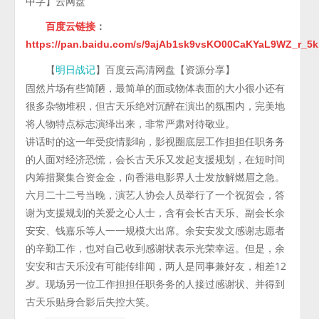
中字】云网盘
百度云链接
：
https://pan.baidu.com/s/9ajAb1sk9vsKO00CaKYaL9WZ_r_5
【
】百度云高清网盘【资源分享】
明日战记
固然片场有些简陋，最简单的面或物体表面的大小很小还有
很多杂物堆积，但古天乐绝对沉醉在演出的氛围内，完美地
将人物特点标志演绎出来，非常严肃对待敬业。
讲话时的这一年受疫情影响，影视圈底层工作担担任职务务
的人面对经济恐慌，会长古天乐又发起支援规划，在短时间
内筹措聚集合资金金，向香港电影界人士发放解燃眉之急。
六月二十二号当晚，演艺人协会人员举行了一个祝贺会，答
谢为支援规划的关爱之心人士，含有会长古天乐、副会长余
安安、钱嘉乐等人一一规模大出席。余安安发文感谢志愿者
的辛勤工作，也对自己收到感谢状表示光荣幸运。但是，余
安安和古天乐没有可能传绯闻，两人是同事兼好友，相差12
岁。现场另一位工作担担任职务务的人接过感谢状、并得到
古天乐贴身合影后失控大笑。