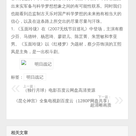
出来实军备与科学梦想想象之间的有可能性联系。同时我们
也能看到总监制古天乐对国产科学梦想的未来抱有相当大的
信心，以及在这条路上所交出的尽量尽量与汗珠。
1. 《玉面玲珑》在《2007无线节目巡礼》中登场，主演有蔡
少芬、马德钟、杨思琦、廖碧儿、陈芷菁、朱慧敏和李亚
男。《玉面玲珑》以《红楼梦》为题材，蔡少芬饰演的王熙
凤是主角，是一出权斗剧。
标签：
明日战记
上一篇：
（独行月球）电影百度云网盘高清资源
下一篇：
《昆仑神宫》全集电视剧百度云（1280P网盘共享）
超清晰画质
相关文章