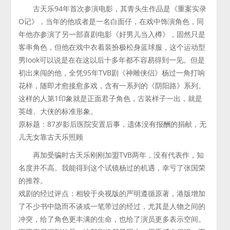
古天乐94年首次参演电影，其青头生作品是《重案实录
O记》，当年的他或者是一名白面仔，在戏中饰演角色，同
年他亦参演了另一部喜剧电影《好男儿当入樽》，固然只是
客串角色，但他在戏中衣着装扮极松身蓝球服，这个运动型
男look可以说是在在这以后十多年都不容易得到一见。但是
初出来闯的他，全凭95年TVB剧《神雕侠侣》杨过一角打响
花样，随即才愈接愈多戏，含有一系列的《阴阳路》系列。
这样的人第1印象就是正面君子角色，古装样子一出，就是
英雄、大侠的标准形象。
原标题：87岁影后医院安置后事，遗体没有报酬的捐献，无
儿无女靠古天乐照顾
再加受骗时古天乐刚刚加盟TVB两年，没有代表作，知
名度并不高。我能得到这个试镜杨过的机遇，幸亏了张国荣
的推荐。
戏剧的经过评点：相较于央视版的严明遵循原著，港版增加
了不少书中隐而不谈或一笔带过的经过，尤其是人物之间的
冲突，给了角色更丰满的生命，也给了演员更多表示空间。