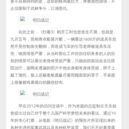
更不容易得到的是，这部剧格局最巨大，厚重感也很强，不
止仅限制于武林争斗，江湖恩仇。
在此之前，《扫毒3》刚开工时也曾发生不测，也就是
九月五号，照相青衣船屋片断，一辆重达1600斤的道具车忽
然不受控制发生翻倒，而造成飞车的引导老师被道具车压
伤，物质情形严重，从当时那位工作担担任职务务的人的目
前的情形可以看出来身体受损严重，只能由担架抬走去往医
院治疗，据网友透漏的照片中他全身都有身体受损，脖子上
戴了颈托，脸上还戴着氧遮蔽尽量照顾面部的罩子，手表面
上很像都有裹着白的颜色纱布。
早在2012年的访问交谈中，作为本篇的总监制古天乐就
曾提出过自己对于整个儿国产科学梦想未来的看法。通过10
年的专心打磨，从电影《明日战记》的预告片所呈现出来的
各种先进的军事武器以及各种机甲装置，我们不不好看显露