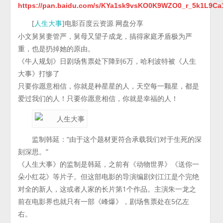
https://pan.baidu.com/s/KYa1sk9vsKO0K9WZO0_r_5k1L9Ca
[
]电影百度云资源 网盘分享
人生大事
小文舅舅妻管严，舅母又望子成龙，搞得家庭矛盾极为严
重，也是扔掉她的原由。
《牛人规划》日剧场售票处下降到6万，哈利波特被《人生
大事》打惨了
只要你愿意相信，你就是种星星的人，天空每一颗星，都是
爱过我们的人！只要你愿意相信，你就是幸福的人！
监制韩延：“由于这个题材更符合承载我们对于生死的深
刻深思。”
《人生大事》的监制是韩延，之前有《动物世界》《送你一
朵小红花》等片子。但这部电影的导演编剧刘江江是个完绝
对全的新人，这或者人家的长片第1个作品。主演朱一龙之
前在电影界也就只有一部《峰爆》，剧场售票处在5亿左
右。