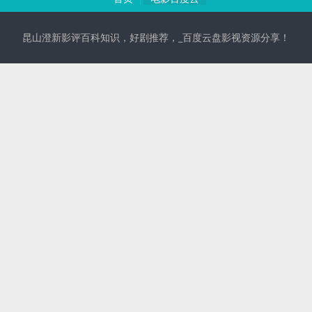
昆山澄新影评百科知识，好剧推荐，_百度云盘影视资源分享！