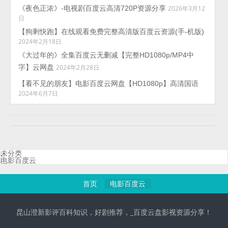
《夜色正浓》-电视剧百度云高清720P资源分享
2026年3月12
日
【狗剩快跑】在线观看免费完整高清版百度云资源(手-机版)
2024年2月18日
《大过年的》全集百度云无删减【完整HD1080p/MP4中
字】云网盘
2024年2月28日
【看不见的朋友】电影百度云网盘【HD1080p】高清国语
2024年6月7日
未分类
电影百度云
首页
电影百度云
昆山澄新影评百科知识，好剧推荐，_百度云盘影视资源分享！