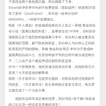
于觉得这两个角色都正确，所以都接了下来。
Steam好评价率90%的不收费游戏《星际战甲》研发商DE宣
布了新作《Soulframe》，本作是一款奇幻动作
MMORPG，一样将不收费推出。
电影《牛人规划》的改编基础来自主人翁之一蒂姆·詹金的自
传小说《逃离比勒陀利亚》。故事发生在1978年，当时的非
洲南部正处于激烈的种族隔离斗争中，非白种人被迫聚居在
隔离地区范围，被巧取各种权益，非白种人与白种人之间的
联系受到严明的限制。蒂姆·詹金和史蒂芬·李作为不赞成种
族隔离的自由斗士，在宣传种族平等的过程中被当成恐怖分
子，二人由于这个被监押进比勒陀利亚监狱。
作为一个影视角色，他的灵魂当然来自作者，但他的表示力
是谁？大天然是他的解释者。
固然《天才基本法》也是穿过题材，但和其他穿过电视剧不
同的是，《天才基本法》的主角林朝夕是多次穿过，每次穿
过都完成了一个大的大事。
戏剧作品和导演足够的优秀，雷好消息+张子枫+张新成
的三位主演一样也是非常棒的演员！