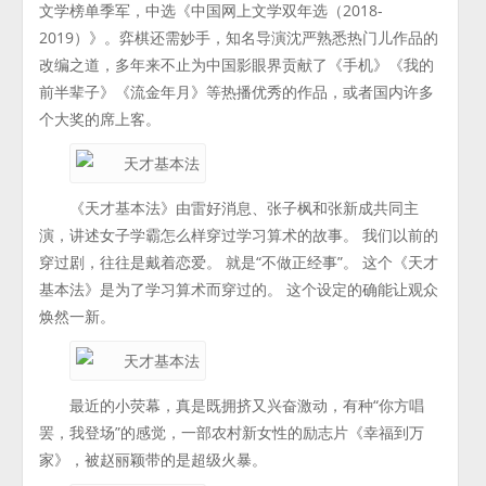
文学榜单季军，中选《中国网上文学双年选（2018-
2019）》。弈棋还需妙手，知名导演沈严熟悉热门儿作品的
改编之道，多年来不止为中国影眼界贡献了《手机》《我的
前半辈子》《流金年月》等热播优秀的作品，或者国内许多
个大奖的席上客。
《天才基本法》由雷好消息、张子枫和张新成共同主
演，讲述女子学霸怎么样穿过学习算术的故事。 我们以前的
穿过剧，往往是戴着恋爱。 就是“不做正经事”。 这个《天才
基本法》是为了学习算术而穿过的。 这个设定的确能让观众
焕然一新。
最近的小荧幕，真是既拥挤又兴奋激动，有种“你方唱
罢，我登场”的感觉，一部农村新女性的励志片《幸福到万
家》，被赵丽颖带的是超级火暴。