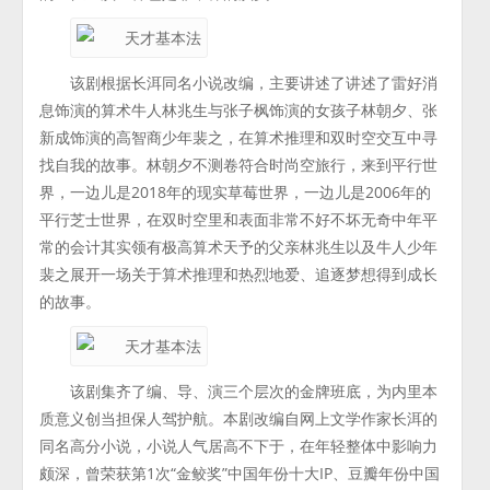
该剧根据长洱同名小说改编，主要讲述了讲述了雷好消
息饰演的算术牛人林兆生与张子枫饰演的女孩子林朝夕、张
新成饰演的高智商少年裴之，在算术推理和双时空交互中寻
找自我的故事。林朝夕不测卷符合时尚空旅行，来到平行世
界，一边儿是2018年的现实草莓世界，一边儿是2006年的
平行芝士世界，在双时空里和表面非常不好不坏无奇中年平
常的会计其实领有极高算术天予的父亲林兆生以及牛人少年
裴之展开一场关于算术推理和热烈地爱、追逐梦想得到成长
的故事。
该剧集齐了编、导、演三个层次的金牌班底，为内里本
质意义创当担保人驾护航。本剧改编自网上文学作家长洱的
同名高分小说，小说人气居高不下于，在年轻整体中影响力
颇深，曾荣获第1次“金鲛奖”中国年份十大IP、豆瓣年份中国