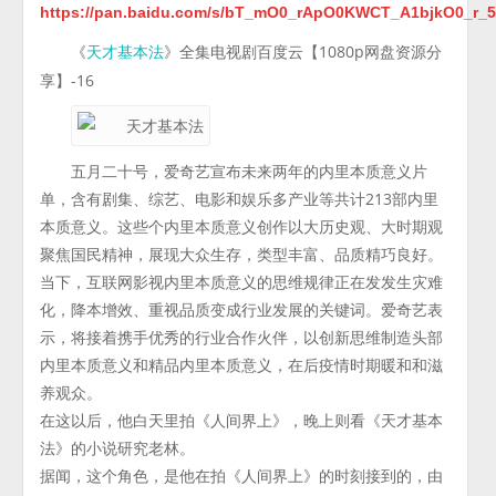
https://pan.baidu.com/s/bT_mO0_rApO0KWCT_A1bjkO0_r_
《
》全集电视剧百度云【1080p网盘资源分
天才基本法
享】-16
五月二十号，爱奇艺宣布未来两年的内里本质意义片
单，含有剧集、综艺、电影和娱乐多产业等共计213部内里
本质意义。这些个内里本质意义创作以大历史观、大时期观
聚焦国民精神，展现大众生存，类型丰富、品质精巧良好。
当下，互联网影视内里本质意义的思维规律正在发发生灾难
化，降本增效、重视品质变成行业发展的关键词。爱奇艺表
示，将接着携手优秀的行业合作火伴，以创新思维制造头部
内里本质意义和精品内里本质意义，在后疫情时期暖和和滋
养观众。
在这以后，他白天里拍《人间界上》，晚上则看《天才基本
法》的小说研究老林。
据闻，这个角色，是他在拍《人间界上》的时刻接到的，由