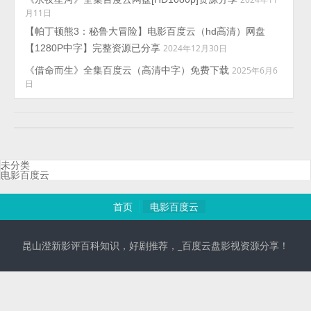
月11日
【帕丁顿熊3：秘鲁大冒险】电影百度云（hd高清）网盘
【1280P中字】完整资源已分享
2024年12月30日
《借命而生》全集百度云（高清中字）免费下载
2025年6月6
日
未分类
电影百度云
首页
电影百度云
昆山澄新影评百科知识，好剧推荐，_百度云盘影视资源分享！