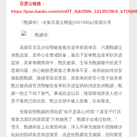
百度云链接
：
https://pan.baidu.com/s/mOT_AjkO50k_12135C0KA_bTOQH
《甄嬛传》-全集百度云网盘[HD1080p]资源分享
高级官员瓜尔佳鄂敏接着在皇帝前面谗言、污蔑甄嬛父
亲甄远道，皇帝心生警戒防备，最后下旨将甄远道革职关进
监狱，其家眷圈禁府中，甄氏败落。王母为甄嬛腹中的龙子
思索问题，担心她获悉家族之事身体不妥，命孙姑姑传信安
顿抚慰甄嬛。陵接受皇后意旨，派新来的宦官小贵子故意将
甄父被高级官员鄂敏告发革职关进监狱的消息告诉甄嬛，甄
嬛一惊之下动了胎气。事成在这以后，陵容暗地里派人把小
贵子毒死已绝后患。甄父在狱中被人投毒，生命垂老。
安陵容恨甄嬛的理由是“你不是真心对我”？甚至于打压
报复沈眉庄的原因是“只有她死了，甄嬛才会难过欲绝。”
雪天，甄嬛和皇上在屋里闲谈，淳儿手捧无烟煤不照顾槿汐
姑姑的阻碍执意闯进屋里，说是给甄嬛送无烟煤，但到屋里