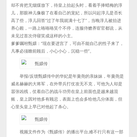
却不肯把无烟煤放下，待皇上抬起头时，看着手捧蜡梅的淳
儿，那眼神儿像极了在看自己的宠妃，所以问起淳儿是否长
高了些，淳儿回答“过了年我就满十七了”，当晚淳儿被抬进
养心殿，一路上咯咯咯笑个不停，连服侍赡养宦官都说，从
未见过首次侍寝笑成这样的小主。
爹爹嘱咐甄嬛：“现在要进宫了，可由不能自己的性子来了，
凡事必须瞻前顾后，小心小心，沉稳一些”。
举报/反馈甄嬛传中的华妃是年羹尧的亲妹妹，年羹尧是
威名赫赫的大将军，在外带兵打仗攻无不克，可他为人却是
嚣张凶残，仗着自己的战斗功劳在皇上前面也是越来越混
账，皇上因对他多有顾忌，表面上也会多给他几分体面，但
心里头皇上早已对他起了杀心。
视频文件作为《甄嬛传》的播出平台,难不行只有这一部