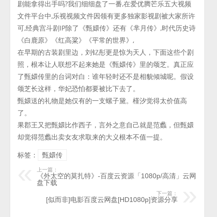
剧能拿得出手吗?我们细细盘了一番,在爱优腾芒乐五大视频
文件平台中,乐视视频文件因领有更多独家影视剧被大家所许
可,经典宫斗剧IP除了《甄嬛传》还有《芈月传》,时代历史诗
《白鹿原》《红高粱》《平常的世界》,
在早期的古装剧里边，刘钇彤更是惊为天人，下面这些个剧
照，根本让人联想不起来她是《甄嬛传》里的颂芝。真正应
了甄嬛传里的台词对白：谁年轻时还不是相貌倾城呢。假设
颂芝长这样，华妃恐怕都要被比下去了。
甄嬛送的礼物是她仅有的一支螺子黛。槿汐觉得太价值高
了。
果郡王又把甄嬛比作西子，言外之意自己就是范蠡，但甄嬛
却觉得范蠡出卖女友求取来的大义根本不值一提。
标签：
甄嬛传
上一篇：
《外太空的莫扎特》-百度云资源「1080p/高清」云网
盘下载
下一篇：
[似而非]电影百度云网盘[HD1080p]资源分享