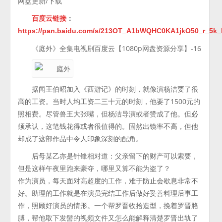
网盘更新/下载
百度云链接
：
https://pan.baidu.com/s/213OT_A1bWQHC0KA1jkO50_r_5k
《庭外》全集电视剧百度云【1080p网盘资源分享】-16
据闻王伯昭加入《西游记》的时刻，就像演杨洁要了很
高的工资。当时人均工资二三十元的时刻，他要了1500元的
照相费。尽管兽王大张嘴，但杨洁导演或者赞成了他。但必
须承认，这笔钱花得或者很值得的。固然出镜率不高，但他
却成了这部作品中令人印象深刻的配角。
后母某乙亦是针锋相对道：父亲留下的财产可以索要，
但是这样午夜里跑来豪夺，哪里又算不能为盗了？
作为演员，每天面对高超度的工作，难于防止会歇息非常不
好。助理的工作就是在演员完结工作后做好妥善料理后事工
作，照顾好演员的情形。一个帮罗晋收拾造型，挽着罗晋胳
膊，帮他取下发髻的视频文件又怎么能解释清楚罗晋出轨了