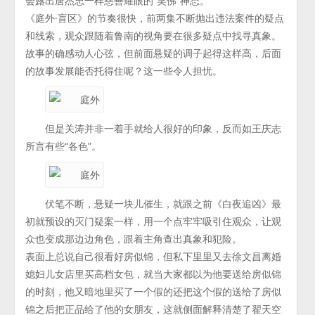
会露出唐杰忠一样慈善耀眼的“笑佛”神态。
《庭外·盲区》的节奏很快，前两集不断抛出违法案件的疑点
和线索，观众跟随着鲁南的视角要在很多疑点中找寻真象。
故事的确感动人心弦，但前面悬疑的调子起得这样高，后面
的故事发展能否托得住呢？这一些令人担忧。
但是关涛并非一着手就给人很好的印象，反而如王庆志
所言有些“各色”。
伏笔不断，悬疑一块儿催生，就跟之前《白夜追凶》最
初就预设的灭门疑案一样，用一个点牢牢吸引住观众，让观
众也变成那边边角色，跟着主角查出真象和犯险。
表面上总说自己很看好房似锦，但私下里里又去徐文昌离婚
媳妇儿女店里买高档女包，就当大家都以为他要送给房似锦
的时刻，他又暗地里买了一个假的还把这个假的送给了房似
锦之后把正品给了他的女朋友，这就侧面解释清楚了翟天空