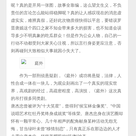
呢？真的是开局一张图，故事全靠编，这么望文生义，不负
责任的言论怎么能站得稳脚呢？真的让人感叹现在的消息虚
虚实实，难辨真假，还好此次物质很快得以平息，要错误罗
晋唐嫣这个四口之家不知会带来多大的损害，也不知道会误
导多少不明真象的吃瓜群众！但是作为公众人物，自己的一
行动不动都受到大家关心注视，所以言行身姿更应注意，否
则再碰到大致相似大事就因小失大了。
作为一部刑侦悬疑剧，《庭外》成功将悬疑，法律，人
性合成一体在一块儿，为观众刻画出了一个真实的现实世
界，高戏剧的经过，高疏密程度，高演技，《庭外》这次真
的吊打很多同类剧。
唐杰忠曾被评为“十大笑星”，曾得到“侯宝林金像奖”、“中国
说唱艺术红牡丹奖终身成就奖”等殊荣。唐杰忠身在演艺圈却
怀有一颗平常心。几十年相声的配角献身某种活动无怨无
悔，甘当绿叶未曾“移情别恋”，只有真正乐在那边边的人才