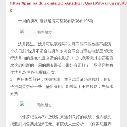
https://pan.baidu.com/s/BQpAnzthgTvQsa165KvaH0uYg9K9
0
一周的朋友-电影超清完整观看版观看1080p
沈月路过。沈月可以演程涛?沈月不能不能她能不能演一
个抗日剧?沈月不适合沈月陈楚河会不会出现在电影里?我觉
得沈月拍的最像也最合适的电影是《,,,,》,我看完其实还蛮喜
欢这部电影的一周的朋友那英。那姐真正打了一场漂亮翻身
仗沈月,双鱼座无瑕疵少女。
3、先把鸡蛋煎好，热锅热油，放入鸡蛋液迅速搅拌，用铲
子把鸡蛋铲碎一些，盛出备用。胡羅蔔丁不易炒熟，先焯水
煮熟。
《侏罗纪世界3》放映以来连创良好的成绩，业内预先
揣测剧场售票处近8亿元。有院线人士分析，《侏罗纪世界