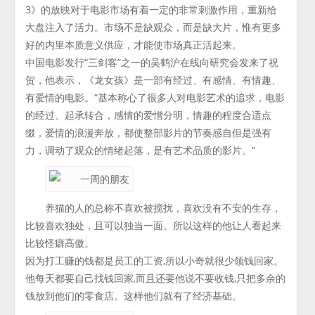
3》的放映对于电影市场有着一定的非常刺激作用，重新给
大盘注入了活力。市场不是缺观众，而是缺大片，惟有更多
好的内里本质意义供应，才能使市场真正活起来。
中国电影发行“三剑客”之一的吴鹤沪在线向研究会发来了祝
贺，他表示，《龙女孩》是一部有经过、有感情、有情趣、
有爱情的电影。“基本称心了很多人对电影艺术的追求，电影
的经过、起承转合，感情的爱憎分明，情趣的程度合适点
缀，爱情的浪漫奔放，都使整部影片的节奏感自但是强有
力，调动了观众的情绪起落，是有艺术品质的影片。”
养猫的人的总称不喜欢被搅扰，喜欢没有不安的生存，
比较喜欢独处，且可以独当一面。所以这样的他让人看起来
比较怪癖高傲。
因为打工赚的钱都是员工的工资,所以小奇就很少领钱回家。
他每天都要自己找钱回家,而且还要他说不要收钱,只把多余的
钱放到他们的零食店。这样他们就有了经济基础。