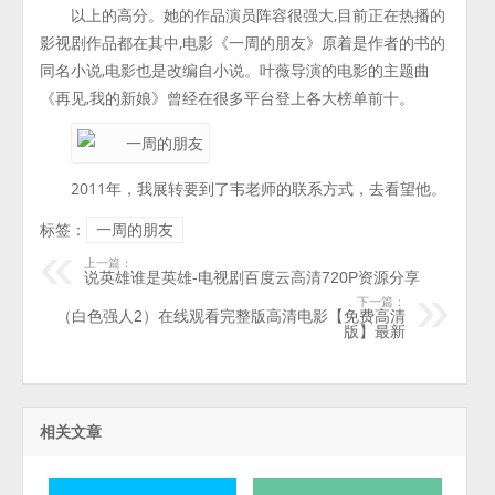
以上的高分。她的作品演员阵容很强大,目前正在热播的
影视剧作品都在其中,电影《一周的朋友》原着是作者的书的
同名小说,电影也是改编自小说。叶薇导演的电影的主题曲
《再见,我的新娘》曾经在很多平台登上各大榜单前十。
2011年，我展转要到了韦老师的联系方式，去看望他。
标签：
一周的朋友
上一篇：
说英雄谁是英雄-电视剧百度云高清720P资源分享
下一篇：
（白色强人2）在线观看完整版高清电影【免费高清
版】最新
相关文章