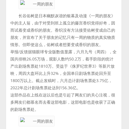
长谷佑树是日本幽默诙谐的银幕及动漫《一周的朋友》
中的主人翁，由于对受到班上孤立的藤宫香织觉得好奇，因
而试着变成香织的朋友。香织没有方法接受佑树变成自己的
朋友，并宣布了关于朋友的记忆只有一周的物质的真实物质
情形。但即使这么，佑树或者想要变成香织的朋友。
举报/反馈据猫眼球专业版数值显露，六月九号（周四），全
国共排映26.05万场，观影人数约50.2万，着手阶段的统计
产出剧场售票处1810万。受益于《侏罗纪世界3》等新片放
映，周四大盘环比上升32%，全国单日剧场售票处回升至
1800万以上。截止发稿时，六月总计剧场售票处3.75亿，
2022年总计剧场售票处达到156.36亿。
这部作品在上线在这以后也是引起了网友们的关心注视，很
多网友们都慕名而去看这部电影，这部电影也是收获了正确
的剧场售票处。