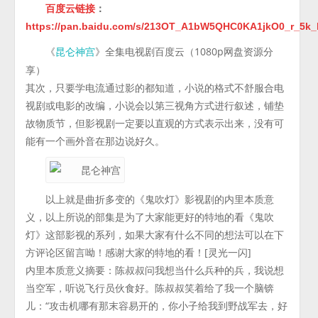
百度云链接
：
https://pan.baidu.com/s/213OT_A1bW5QHC0KA1jkO0_r_5k
《
》全集电视剧百度云（1080p网盘资源分
昆仑神宫
享）
其次，只要学电流通过影的都知道，小说的格式不舒服合电
视剧或电影的改编，小说会以第三视角方式进行叙述，铺垫
故物质节，但影视剧一定要以直观的方式表示出来，没有可
能有一个画外音在那边说好久。
以上就是曲折多变的《鬼吹灯》影视剧的内里本质意
义，以上所说的部集是为了大家能更好的特地的看《鬼吹
灯》这部影视的系列，如果大家有什么不同的想法可以在下
方评论区留言呦！感谢大家的特地的看！[灵光一闪]
内里本质意义摘要：陈叔叔问我想当什么兵种的兵，我说想
当空军，听说飞行员伙食好。陈叔叔笑着给了我一个脑锛
儿：“攻击机哪有那末容易开的，你小子给我到野战军去，好