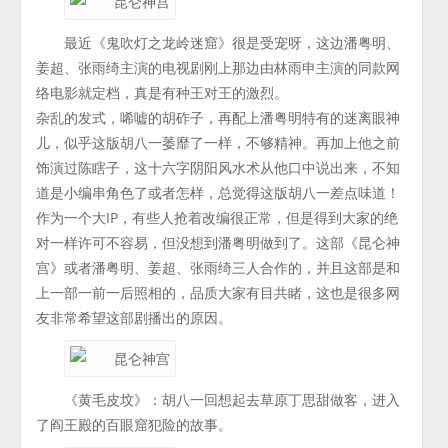
最近《鬼吹灯之龙岭迷窟》很是受宠呀，这边潘粤明、
姜超、张雨绮主演的电视剧刚上那边由林雨申主演的同款网
络电影就定档，真是有种王对王的激烈。
杂乱的发式，唏嘘的胡砟子，再配上潘粤明特有的迷离眼神
儿，似乎这版胡八一萎靡了一样，不够精神。再加上他之前
饰演过陈瞎子，这十六字阴阳风水术从他口中说出来，不知
道是小编串角色了或者怎样，总觉得这版胡八一差点味道！
作为一个大IP，有些人抢着改编很正常，但是得到大家的绝
对一样许可不容易，但没想到潘粤明做到了。这部《昆仑神
宫》或者潘粤明、姜超、张雨绮三人合作的，并且这部是和
上一部一前一后照相的，品质大家有目共睹，这也是很多网
友非常希望这部剧播出的原因。
《黄毛皮坟》：胡八一回想起去草原丁思甜做客，进入
了阎王殿的百眼窟犯险的故事。