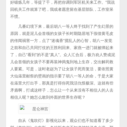
好锻炼几年，等提了干，再把你调到军区机关来工作。”我说
回机关工作就算了吧，我或者愿意留在基层部队，工作室呆
不惯。
几番幻境下来，最后胡八一等人终于找到了产生幻景的
原因，就是泥儿会首领的女孩子长时期隐居地下假借黄毛皮
的传闻祸害一方，点了“迷魂香”搅乱人的心智，胡八一发觉
之前和自己共同打仗的王胜利回来、家燕一进门就被绑起来
了，自己“看到”的不是“真人”。众人汇合后，极力劝人赞成泥
儿会首领的女孩子不要再装神捣鬼到地上生存，交出解药救
人要紧。可是，这时老赵为了让女孩子死而复活，要依照黄
大仙庙里献祭的壁画的指示要了胡八一等人的命，于是大家
在庙里大打出手，那真是打得你死我活仇恨极深。这就有些
矛盾啊，打成这样子，怎么让一个从来没有不相信人的人去
相信人呢？她怎么敢到外面的世界生存呢？
自从《鬼吹灯》影视化以来，观众们也不知道看了多少