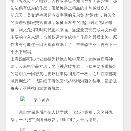
部《鬼吹灯》大电影。各种版本也不知道被拍了多少遍，那
边边偶有优秀的作品，但是称得上精品的非常越过众人。
前几天，吴文辉率领起点汉字网的兄弟集体“退休”，将阅文
的管理权彻底交给腾讯，象征着20年的“起点时期”彻底谢
幕，网文免消耗时间代正式来临。当流量变现变成网文作者
主要的收入来源，当版权运营变成整个作品的最后出路，原
作者有可能连一口汤都很难喝上了，未来恐怕不会再有下一
个天下霸唱。
上卷四部可以把它赅括为精绝古城中咒骂，龙岭迷窟寻神
珠，云南虫谷获神珠，昆仑神宫破咒骂；下卷主要着重提出
的是胡八一回想黄毛皮坟往事得到龙符一枚，之后在南部海
域得到鱼符，找陈瞎子听他回想起怒晴湘西的往事，最后被
骗去了巫峡棺山靠龙符脱险。
观山太保最后的传人封学武，化名孙耀祖，又名孙九
爷，一路把主角团当猴耍，利用到了大最后结局。