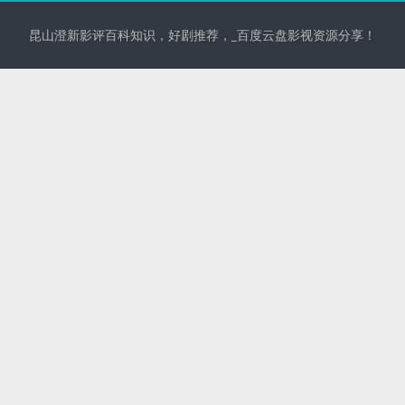
昆山澄新影评百科知识，好剧推荐，_百度云盘影视资源分享！