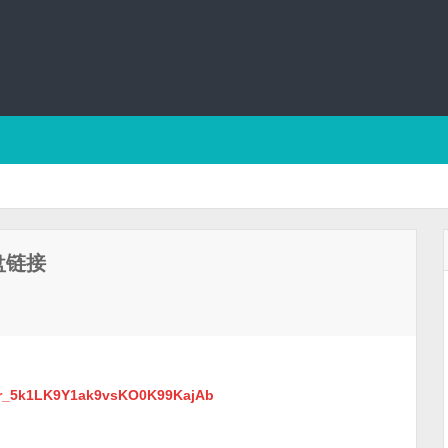
盘链接
0_r_5k1LK9Y1ak9vsKO0K99KajAb