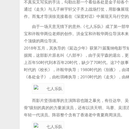
不真实又写实的手法，勾勒出那一个看似各处是金子却各个
通过《走失》与儿子林宇轩父子齐上战场打仗，用影像展现
作。而鬼才导演徐克接着在《深度对话》中展现天马行空的
由于一场天意无情下的意外,《七人乐队》成了第一部
宝和许鞍华两位老师的创作。洪金宝和许鞍华两位导演本来
个顶级的两位导演。
2018年五月，其执导的《延边少年》获第71届戛纳电影
据闻，这部影片原名叫《八部半》，由于吴宇森的退出，更
上百年50时代到本百年20时代，缺少了70时代。这7个故事
时代的《校长》，许鞍华执导；1980时代的《别夜》，由谭
《各处金子》，由杜琪峰执导；2010时代的《走失》，由
而影片坚强雄厚的主演阵容也随之暴光，有任达华、吴
骨”级别的真的的力量派演员，还有以洪天明、马赛、吴澋
年轻一代演员。阵容整个含有了香港老中青夏商周演员。