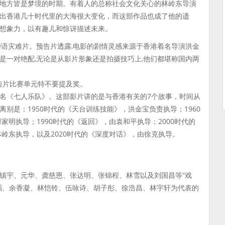
地方皆是梦境的时期。有着人的总称社会文化关心的林岭东导演
出香港几十时代里的大海很大变化，而这部作品也成了他的遗
想象力，以有趣儿和惊讶描述未来。
华语灾难片。预告片透露,电影的剧情灵感来源于香港着名导演洪金
是一对绝配,无论是从影片形象还是拍摄技巧上,他们都堪称国内两
节短片比赛单元特不要提及奖。
名《七人乐队》。这部影片讲的是与香港有关的7个故事，时间从
离别是：1950时代的《天台训练技能》，洪金宝负责执导；1960
家明执导；1990时代的《返回》，由袁和平执导；2000时代的
林岭东执导，以及2020时代的《深度对话》，由徐克执导。
镇宇、元华、龚慈恩、张达明、张锦程、林雪以及刘国昌等“戏
滔、余香凝、林恺铃、伍咏诗、胡子彤、徐浩昌、林宇轩为代表的