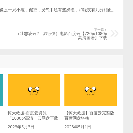
像是一只小鹿，倔犟，灵气中还有些妖艳，和泷夜有几分相似。
下一篇：
（壮志凌云2：独行侠）电影百度云【720p/1080p
高清国语】下载
惊天救援-百度云资源
【惊天救援】百度云完整版
源
「1080p/高清」云网盘下载
百度网盘链接
2023年5月3日
2023年5月1日